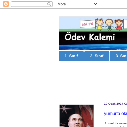
1. Sınıf
2. Sınıf
3. Sın
10 Ocak 2024 Ç
yumurta oku
1. sınıf ilk okum