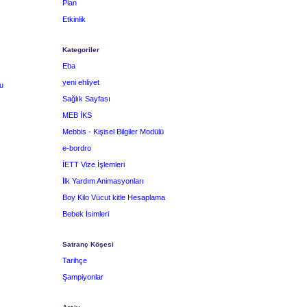
Plan
Etkinlik
Kategoriler
Eba
yeni ehliyet
u
Sağlık Sayfası
MEB İKS
Mebbis - Kişisel Bilgiler Modülü
e-bordro
İETT Vize İşlemleri
İlk Yardım Animasyonları
Boy Kilo Vücut kitle Hesaplama
Bebek İsimleri
Satranç Köşesi
Tarihçe
Şampiyonlar