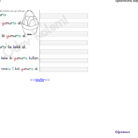
i
Sposnsorlu Bağ
>>indir<<
Öğretmen