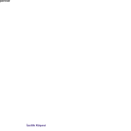
lantılar
İzcilik Köşesi