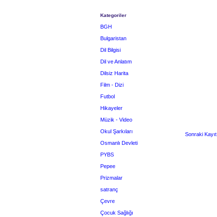
Kategoriler
BGH
Bulgaristan
Dil Bilgisi
Dil ve Anlatım
Dilsiz Harita
Film - Dizi
Futbol
Hikayeler
Müzik - Video
Okul Şarkıları
Sonraki Kayıt
Osmanlı Devleti
PYBS
Pepee
Prizmalar
satranç
Çevre
Çocuk Sağlığı