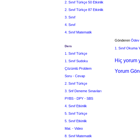
2. Sınıf Türkçe 50 Etkinlik
2. Sınıf Türkçe 87 Etkinlik
3. Sınıf
4. Sınıf
4. Sınıf Matematik
Gönderen
Ödev
Ders
1. Sınıf Okuma
1. Sınıf Türkçe
Hiç yorum y
1. Sınıf Sudoku
Çözümlü Problem
Yorum Gön
Soru - Cevap
2. Sınıf Türkçe
3. Snf Deneme Sınavları
PYBS - DPY - SBS
4. Sınıf Etkinlik
5. Sınıf Türkçe
5. Sınıf Etkinlik
Mat. - Video
8. Sınıf Matematik