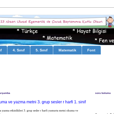
ıf
4. Sınıf
5. Sınıf
Matematik
Font
arşamba
soru bolumu
ma ve yazma metni 3. grup sesler r harfi 1. sinif
a yazma etkinlikleri 3. grup sesler r harfi yumurta metni okuma ve