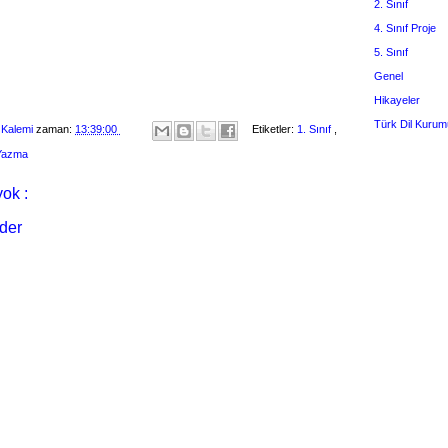
2. Sınıf
4. Sınıf Proje
5. Sınıf
Genel
Hikayeler
Türk Dil Kurum
 Kalemi
zaman:
13:39:00
Etiketler:
1. Sınıf
,
 Yazma
ok :
der