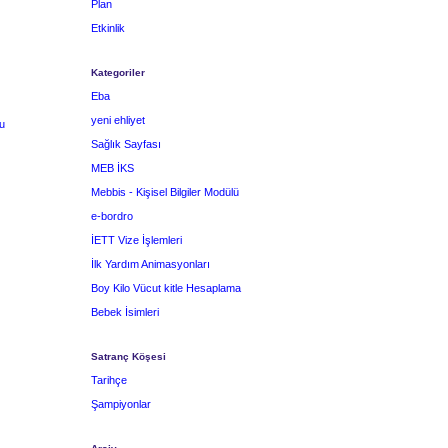
Plan
Etkinlik
Kategoriler
Eba
yeni ehliyet
u
Sağlık Sayfası
MEB İKS
Mebbis - Kişisel Bilgiler Modülü
e-bordro
İETT Vize İşlemleri
İlk Yardım Animasyonları
Boy Kilo Vücut kitle Hesaplama
Bebek İsimleri
Satranç Köşesi
Tarihçe
Şampiyonlar