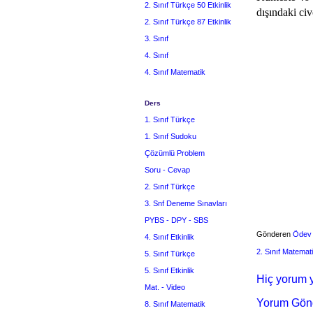
2. Sınıf Türkçe 50 Etkinlik
dışındaki civ
2. Sınıf Türkçe 87 Etkinlik
3. Sınıf
4. Sınıf
4. Sınıf Matematik
Ders
1. Sınıf Türkçe
1. Sınıf Sudoku
Çözümlü Problem
Soru - Cevap
2. Sınıf Türkçe
3. Snf Deneme Sınavları
PYBS - DPY - SBS
Gönderen
Ödev
4. Sınıf Etkinlik
2. Sınıf Matemat
5. Sınıf Türkçe
5. Sınıf Etkinlik
Hiç yorum y
Mat. - Video
Yorum Gön
8. Sınıf Matematik