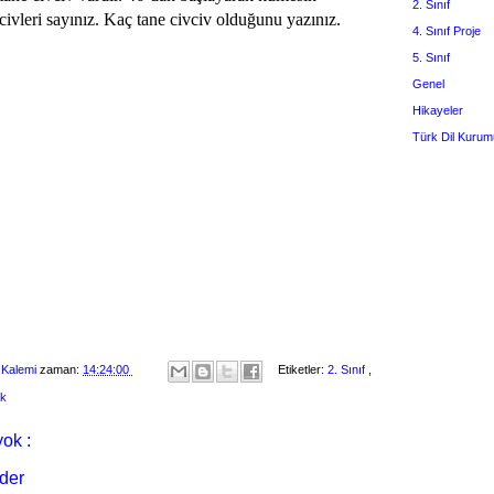
2. Sınıf
civleri sayınız. Kaç tane civciv olduğunu yazınız.
4. Sınıf Proje
5. Sınıf
Genel
Hikayeler
Türk Dil Kurum
 Kalemi
zaman:
14:24:00
Etiketler:
2. Sınıf
,
ik
ok :
der