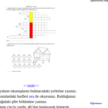
Sposnsorlu Bağ
>>indir<<
yıların okunuşlarını bulmacadaki yerlerine yazınız.
kutulardaki harfleri
sıra
ile okuyunuz. Bulduğunuz
şağıdaki şifre bölümüne yazınız.
Öğretmen
ane civciv vardır. 46’dan başlayarak kümesin