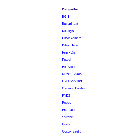
Kategoriler
BGH
Bulgaristan
Dil Bilgisi
Dil ve Anlatım
Dilsiz Harita
Film - Dizi
Futbol
Hikayeler
Müzik - Video
Okul Şarkıları
Osmanlı Devleti
PYBS
Pepee
Prizmalar
satranç
Çevre
Çocuk Sağlığı