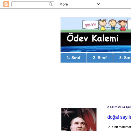
1. Sınıf
2. Sınıf
3. Sın
2 Ekim 2024 Ça
doğal sayila
2. sınıf matemati