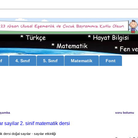
ıf
4. Sınıf
5. Sınıf
Matematik
Font
rşamba
soru bolumu
r sayilar 2. sinif matematik dersi
k dersi doğal sayılar - sayılar etkinliği