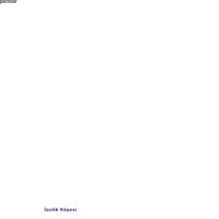
lantılar
İzcilik Köşesi