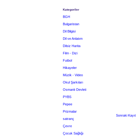
Kategoriler
BGH
Bulgaristan
Dil Bilgisi
Dil ve Anlatım
Dilsiz Harita
Film - Dizi
Futbol
Hikayeler
Müzik - Video
Okul Şarkıları
Osmanlı Devleti
PYBS
Pepee
Prizmalar
Sonraki Kayıt
satranç
Çevre
Çocuk Sağlığı