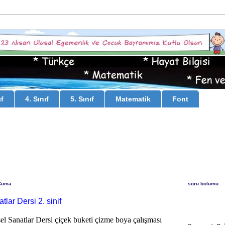
ıf
4. Sınıf
5. Sınıf
Matematik
Font
Cuma
soru bolumu
tlar Dersi 2. sinif
sel Sanatlar Dersi çiçek buketi çizme boya çalışması