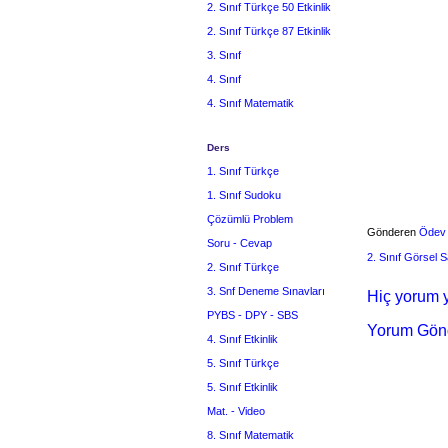
2. Sınıf Türkçe 50 Etkinlik
2. Sınıf Türkçe 87 Etkinlik
3. Sınıf
4. Sınıf
4. Sınıf Matematik
Ders
1. Sınıf Türkçe
1. Sınıf Sudoku
Çözümlü Problem
Gönderen
Ödev
Soru - Cevap
2. Sınıf Görsel S
2. Sınıf Türkçe
3. Snf Deneme Sınavları
Hiç yorum y
PYBS - DPY - SBS
Yorum Gön
4. Sınıf Etkinlik
5. Sınıf Türkçe
5. Sınıf Etkinlik
Mat. - Video
8. Sınıf Matematik