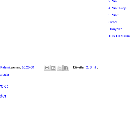
2. Sınıf
4. Sınıf Proje
5. Sınıf
Genel
Hikayeler
Türk Dil Kurum
 Kalemi
zaman:
10:20:00
Etiketler:
2. Sınıf
,
anatlar
ok :
der