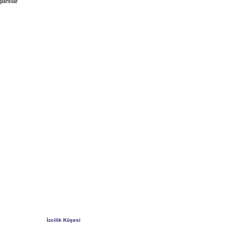
lantılar
İzcilik Köşesi