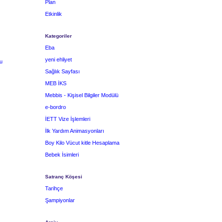
Plan
Etkinlik
Kategoriler
Eba
yeni ehliyet
u
Sağlık Sayfası
MEB İKS
Mebbis - Kişisel Bilgiler Modülü
e-bordro
İETT Vize İşlemleri
İlk Yardım Animasyonları
Boy Kilo Vücut kitle Hesaplama
Bebek İsimleri
Satranç Köşesi
Tarihçe
Şampiyonlar