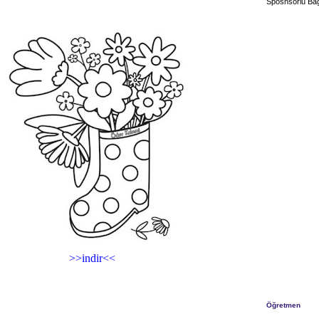
Sposnsorlu Bağ
>>indir<<
Öğretmen