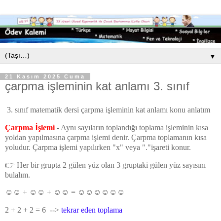
▼
21 Kasım 2025 Cuma
çarpma işleminin kat anlamı 3. sınıf
3. sınıf matematik dersi çarpma işleminin kat anlamı konu anlatım
Çarpma İşlemi
- Aynı sayıların toplandığı toplama işleminin kısa
yoldan yapılmasına çarpma işlemi denir. Çarpma toplamanın kısa
yoludur. Çarpma işlemi yapılırken "x" veya "."işareti konur.
👉 Her bir grupta 2 gülen yüz olan 3 gruptaki gülen yüz sayısını
bulalım.
☺☺ + ☺☺ + ☺☺ = ☺☺☺☺☺☺
2 + 2 + 2 = 6 -->
tekrar eden toplama