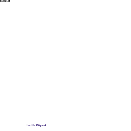
lantılar
İzcilik Köşesi