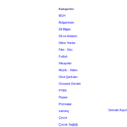
Kategoriler
BGH
Bulgaristan
Dil Bilgisi
Dil ve Anlatım
Dilsiz Harita
Film - Dizi
Futbol
Hikayeler
Müzik - Video
Okul Şarkıları
Osmanlı Devleti
PYBS
Pepee
Prizmalar
Sonraki Kayıt
satranç
Çevre
Çocuk Sağlığı