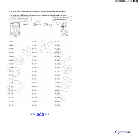
Sposnsorlu Bağ
>>indir<<
Öğretmen