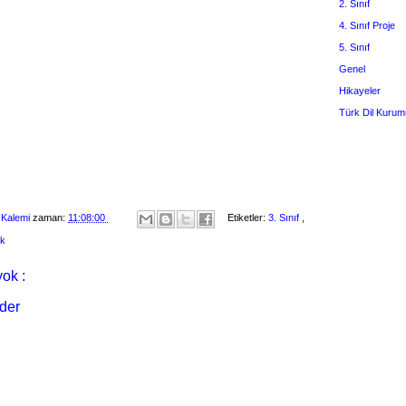
2. Sınıf
4. Sınıf Proje
5. Sınıf
Genel
Hikayeler
Türk Dil Kurum
 Kalemi
zaman:
11:08:00
Etiketler:
3. Sınıf
,
ik
ok :
der