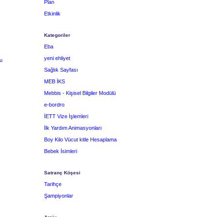
Plan
Etkinlik
Kategoriler
Eba
yeni ehliyet
u
Sağlık Sayfası
MEB İKS
Mebbis - Kişisel Bilgiler Modülü
e-bordro
İETT Vize İşlemleri
İlk Yardım Animasyonları
Boy Kilo Vücut kitle Hesaplama
Bebek İsimleri
Satranç Köşesi
Tarihçe
Şampiyonlar