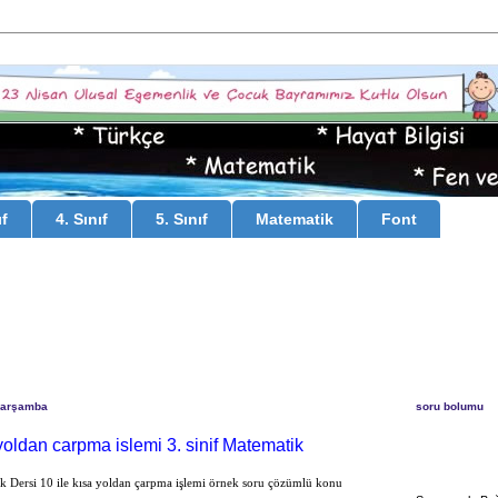
ıf
4. Sınıf
5. Sınıf
Matematik
Font
Çarşamba
soru bolumu
 yoldan carpma islemi 3. sinif Matematik
ik Dersi 10 ile kısa yoldan çarpma işlemi örnek soru çözümlü konu