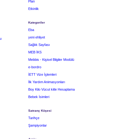
Plan
Etkinlik
Kategoriler
Eba
yeni ehliyet
u
Sağlık Sayfası
MEB İKS
Mebbis - Kişisel Bilgiler Modülü
e-bordro
İETT Vize İşlemleri
İlk Yardım Animasyonları
Boy Kilo Vücut kitle Hesaplama
Bebek İsimleri
Satranç Köşesi
Tarihçe
Şampiyonlar