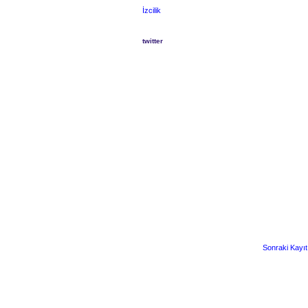
İzcilik
twitter
Sonraki Kayıt