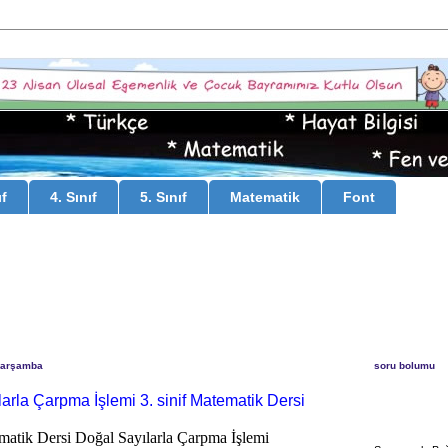
ıf
4. Sınıf
5. Sınıf
Matematik
Font
Çarşamba
soru bolumu
arla Çarpma İşlemi 3. sinif Matematik Dersi
ematik Dersi Doğal Sayılarla Çarpma İşlemi