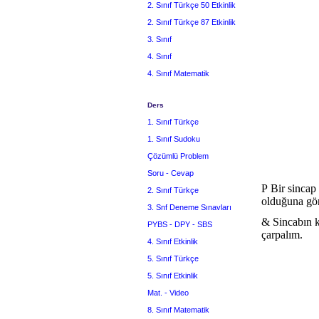
2. Sınıf Türkçe 50 Etkinlik
2. Sınıf Türkçe 87 Etkinlik
3. Sınıf
4. Sınıf
4. Sınıf Matematik
Ders
1. Sınıf Türkçe
1. Sınıf Sudoku
Çözümlü Problem
Soru - Cevap
P
Bir sincap 
2. Sınıf Türkçe
olduğuna gör
3. Snf Deneme Sınavları
&
Sincabın k
PYBS - DPY - SBS
çarpalım.
4. Sınıf Etkinlik
5. Sınıf Türkçe
5. Sınıf Etkinlik
Mat. - Video
8. Sınıf Matematik