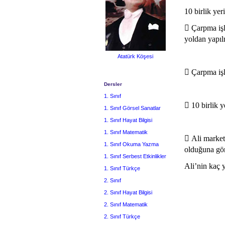
10 birlik yer
 Çarpma işl
yoldan yapıl
Atatürk Köşesi
 Çarpma işl
Dersler
1. Sınıf
 10 birlik y
1. Sınıf Görsel Sanatlar
1. Sınıf Hayat Bilgisi
1. Sınıf Matematik
 Ali market
1. Sınıf Okuma Yazma
olduğuna gör
1. Sınıf Serbest Etkinlikler
Ali’nin kaç 
1. Sınıf Türkçe
2. Sınıf
2. Sınıf Hayat Bilgisi
2. Sınıf Matematik
2. Sınıf Türkçe