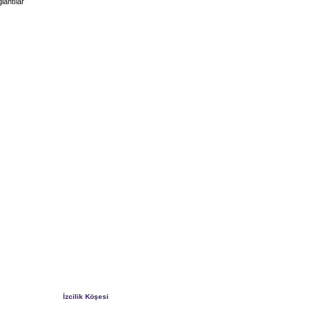
lantılar
İzcilik Köşesi