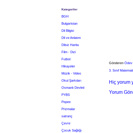
Kategoriler
BGH
Bulgaristan
Dil Bilgisi
Dil ve Anlatım
Dilsiz Harita
Film - Dizi
Futbol
Gönderen
Ödev
Hikayeler
3. Sınıf Matemat
Müzik - Video
Okul Şarkıları
Hiç yorum y
Osmanlı Devleti
Yorum Gön
PYBS
Pepee
Prizmalar
satranç
Çevre
Çocuk Sağlığı