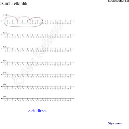
Sposnsorlu Bağ
özümlü etkinlik
>>indir<<
Öğretmen