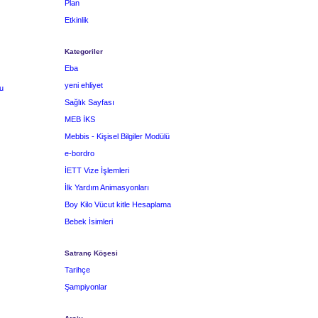
Plan
Etkinlik
Kategoriler
Eba
yeni ehliyet
u
Sağlık Sayfası
MEB İKS
Mebbis - Kişisel Bilgiler Modülü
e-bordro
İETT Vize İşlemleri
İlk Yardım Animasyonları
Boy Kilo Vücut kitle Hesaplama
Bebek İsimleri
Satranç Köşesi
Tarihçe
Şampiyonlar