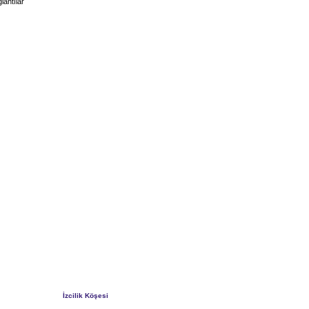
lantılar
İzcilik Köşesi