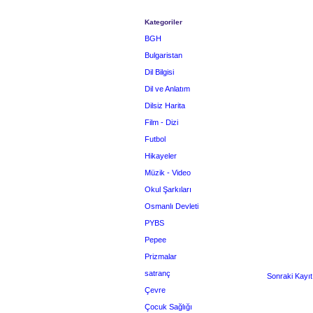
Kategoriler
BGH
Bulgaristan
Dil Bilgisi
Dil ve Anlatım
Dilsiz Harita
Film - Dizi
Futbol
Hikayeler
Müzik - Video
Okul Şarkıları
Osmanlı Devleti
PYBS
Pepee
Prizmalar
satranç
Sonraki Kayıt
Çevre
Çocuk Sağlığı