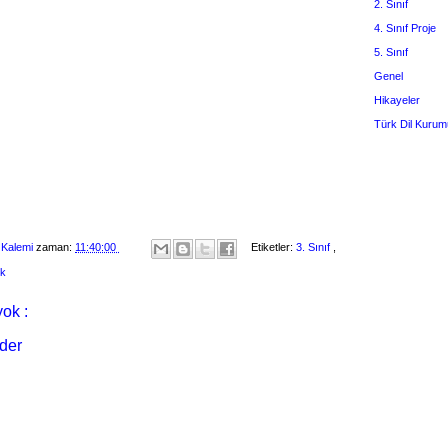
2. Sınıf
4. Sınıf Proje
5. Sınıf
Genel
Hikayeler
Türk Dil Kurum
 Kalemi
zaman:
11:40:00
Etiketler:
3. Sınıf
,
ik
ok :
der