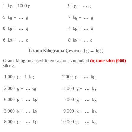
1
kg = 1000 g
3
kg =
…
g
5
kg =
…
g
7
kg =
…
g
9
kg =
…
g
4
kg =
…
g
6
kg =
…
g
8
kg =
…
g
Gramı Kilograma Çevirme ( g
→
kg )
Gramı kilograma çevirirken sayının sonundaki
üç tane sıfırı (000)
sileriz.
1 000
g = 1
kg
7 000
g =
…
kg
2 000
g =
…
kg
4 000
g =
…
kg
6 000
g =
…
kg
5 000
g =
…
kg
3 000
g =
…
kg
9 000
g =
…
kg
8 000
g =
…
kg
10 000
g =
…
kg