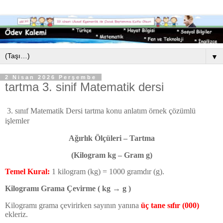
▼
2 Nisan 2026 Perşembe
tartma 3. sinif Matematik dersi
3. sınıf Matematik Dersi tartma konu anlatım örnek çözümlü
işlemler
Ağırlık Ölçüleri – Tartma
(Kilogram kg – Gram g)
Temel Kural:
1 kilogram (kg) = 1000 gramdır (g).
Kilogramı Grama Çevirme ( kg
→
g )
Kilogramı grama çevirirken sayının yanına
üç tane sıfır (000)
ekleriz.