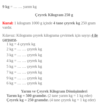
9 kg
=
… … yarım kg
Çeyrek Kilogram 250 g
Kural:
1 kilogram 1000 g içinde
4 tane çeyrek kg
250 gram
vardır.
Kılavuz: Kilogramı çeyrek kilograma çevirmek için sayıyı
4 ile
çarparız
.
1 kg =
4 çeyrek kg
2 kg
=
… … çeyrek kg
3 kg
=
… … çeyrek kg
4 kg
=
… … çeyrek kg
5 kg
=
… … çeyrek kg
7 kg
=
… … çeyrek kg
9 kg
=
… … çeyrek kg
6 kg
=
… … çeyrek kg
Yarım ve Çeyrek Kilogram Dönüşümleri
Yarım kg = 500 gramdır.
(2 tane yarım kg = 1 kg eder)
Çeyrek kg = 250 gramdır.
(4 tane çeyrek kg = 1 kg eder)