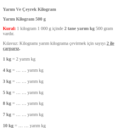
Yarım Ve Çeyrek Kilogram
Yarım Kilogram 500 g
Kural:
1 kilogram 1 000 g içinde
2 tane yarım kg
500 gram
vardır.
Kılavuz: Kilogramı yarım kilograma çevirmek için sayıyı
2 ile
çarparız
.
1 kg
=
2 yarım kg
4 kg
=
… … yarım kg
3 kg
=
… … yarım kg
5 kg
=
… … yarım kg
8 kg
=
… … yarım kg
7 kg
=
… … yarım kg
10 kg
=
… … yarım kg