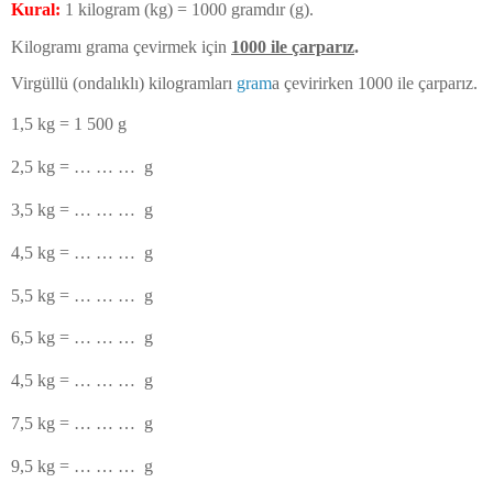
Kural:
1 kilogram (kg) = 1000 gramdır (g).
Kilogramı grama çevirmek için
1000 ile çarparız
.
Virgüllü (ondalıklı) kilogramları
gram
a çevirirken 1000 ile çarparız.
1,5 kg = 1 500 g
2,5 kg
=
… … …
g
3,5 kg
=
… … …
g
4,5 kg
=
… … …
g
5,5 kg
=
… … …
g
6,5 kg
=
… … …
g
4,5 kg
=
… … …
g
7,5 kg
=
… … …
g
9,5 kg
=
… … …
g