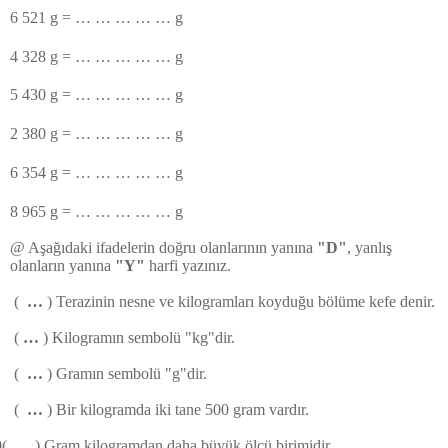
6 521 g = … … … … … g
4 328 g = … … … … … g
5 430 g = … … … … … g
2 380 g = … … … … … g
6 354 g = … … … … … g
8 965 g = … … … … … g
@
Aşağıdaki ifadelerin doğru olanlarının yanına
"D"
, yanlış
olanların yanına
"Y"
harfi yazınız.
(
…
) Terazinin nesne ve kilogramları koyduğu bölüme kefe denir.
(
…
) Kilogramın sembolü "kg"dir.
(
…
) Gramın sembolü "g"dir.
(
…
) Bir kilogramda iki tane 500 gram vardır.
0
(
…
) Gram kilogramdan daha büyük ölçü birimidir.