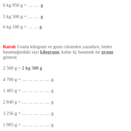
6 kg 950 g = … …
g
5 kg 500 g = … …
g
6 kg 180 g = … …
g
Kural:
Gramı kilogram ve gram cinsinden yazarken, binler
basamağındaki sayı
kilogramı
, kalan üç basamak ise
gramı
gösterir.
2 500 g =
2 kg 500 g
4 700 g = … … … … … g
1 485 g = … … … … … g
2 840 g = … … … … … g
3 256 g = … … … … … g
1 985 g = … … … … … g