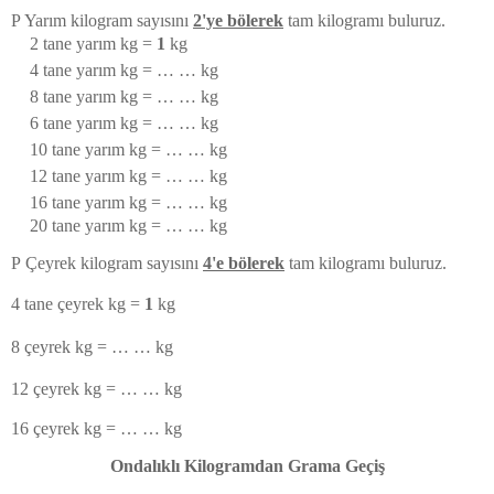
P
Yarım kilogram sayısını
2'ye bölerek
tam kilogramı buluruz.
2 tane yarım kg
=
1
kg
4 tane yarım kg
=
… … kg
8 tane yarım kg
=
… … kg
6 tane yarım kg
=
… … kg
10 tane yarım kg
=
… … kg
12 tane yarım kg
=
… … kg
16 tane yarım kg
=
… … kg
20 tane yarım kg
=
… … kg
P
Çeyrek kilogram sayısını
4'e bölerek
tam kilogramı buluruz.
4 tane çeyrek kg
=
1
kg
8 çeyrek kg
=
… … kg
12 çeyrek kg
=
… … kg
16 çeyrek kg
=
… … kg
Ondalıklı Kilogramdan Grama Geçiş