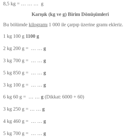
8,5 kg
=
… … …
g
Karışık (kg ve g) Birim Dönüşümleri
Bu bölümde
kilogramı
1 000 ile çarpıp üzerine gramı ekleriz.
1 kg 100 g
1100 g
2 kg 200 g =
… …
g
3 kg 700 g =
… …
g
5 kg 850 g =
… …
g
3 kg 100 g =
… …
g
6 kg 60 g =
… …
g
(Dikkat: 6000 + 60)
3 kg 250 g =
… …
g
4 kg 460 g =
… …
g
5 kg 700 g =
… …
g