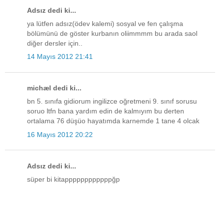
Adsız dedi ki...
ya lütfen adsız(ödev kalemi) sosyal ve fen çalışma
bölümünü de göster kurbanın oliimmmm bu arada saol
diğer dersler için..
14 Mayıs 2012 21:41
michæl dedi ki...
bn 5. sınıfa gidiorum ingilizce oğretmeni 9. sınıf sorusu
soruo ltfn bana yardım edin de kalmıyım bu derten
ortalama 76 düşüo hayatımda karnemde 1 tane 4 olcak
16 Mayıs 2012 20:22
Adsız dedi ki...
süper bi kitappppppppppppğp