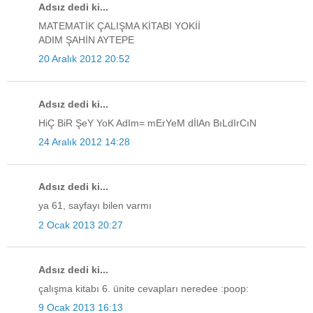
Adsız dedi ki...
MATEMATİK ÇALIŞMA KİTABI YOKİİ
ADIM ŞAHİN AYTEPE
20 Aralık 2012 20:52
Adsız dedi ki...
HiÇ BiR ŞeY YoK AdIm= mErYeM dİlAn BıLdIrCıN
24 Aralık 2012 14:28
Adsız dedi ki...
ya 61, sayfayı bilen varmı
2 Ocak 2013 20:27
Adsız dedi ki...
çalışma kitabı 6. ünite cevapları neredee :poop:
9 Ocak 2013 16:13