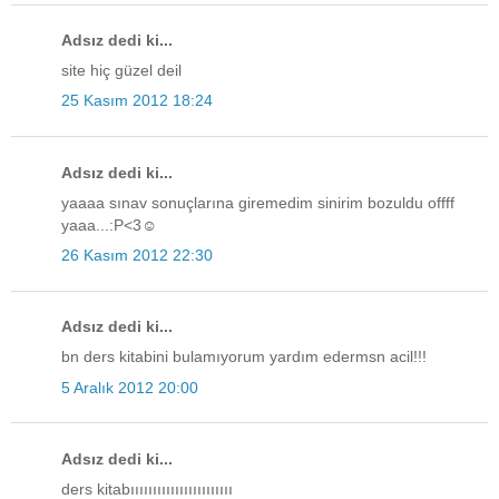
Adsız dedi ki...
site hiç güzel deil
25 Kasım 2012 18:24
Adsız dedi ki...
yaaaa sınav sonuçlarına giremedim sinirim bozuldu offff
yaaa...:P<3☺
26 Kasım 2012 22:30
Adsız dedi ki...
bn ders kitabini bulamıyorum yardım edermsn acil!!!
5 Aralık 2012 20:00
Adsız dedi ki...
ders kitabııııııııııııııııııııııı