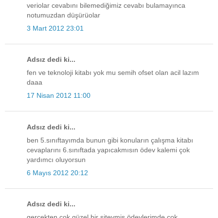
veriolar cevabını bilemediğimiz cevabı bulamayınca
notumuzdan düşürüolar
3 Mart 2012 23:01
Adsız dedi ki...
fen ve teknoloji kitabı yok mu semih ofset olan acil lazım
daaa
17 Nisan 2012 11:00
Adsız dedi ki...
ben 5.sınıftayımda bunun gibi konuların çalışma kitabı
cevaplarını 6.sınıftada yapıcakmısın ödev kalemi çok
yardımcı oluyorsun
6 Mayıs 2012 20:12
Adsız dedi ki...
gerçekten çok güzel bir siteymiş ödevlerimde çok