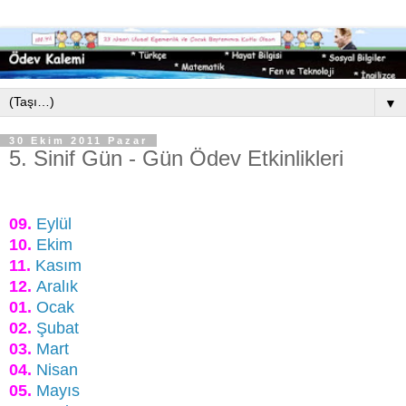
▼
30 Ekim 2011 Pazar
5. Sinif Gün - Gün Ödev Etkinlikleri
09.
Eylül
10.
Ekim
11.
Kasım
12.
Aralık
01.
Ocak
02.
Şubat
03.
Mart
04.
Nisan
05.
Mayıs