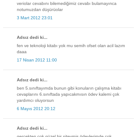
veriolar cevabını bilemediğimiz cevabı bulamayınca
notumuzdan düşürüolar
3 Mart 2012 23:01
Adsız dedi ki...
fen ve teknoloji kitabı yok mu semih ofset olan acil lazım
daaa
17 Nisan 2012 11:00
Adsız dedi ki...
ben 5.sınıftayımda bunun gibi konuların çalışma kitabı
cevaplarını 6.sınıftada yapıcakmısın ödev kalemi çok
yardımcı oluyorsun
6 Mayıs 2012 20:12
Adsız dedi ki...
gerçekten çok güzel bir siteymiş ödevlerimde çok