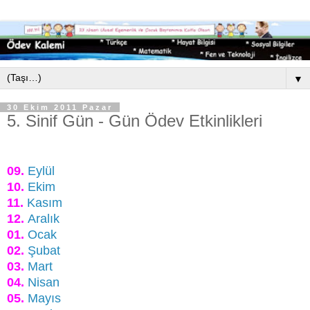
▼
30 Ekim 2011 Pazar
5. Sinif Gün - Gün Ödev Etkinlikleri
09.
Eylül
10.
Ekim
11.
Kasım
12.
Aralık
01.
Ocak
02.
Şubat
03.
Mart
04.
Nisan
05.
Mayıs