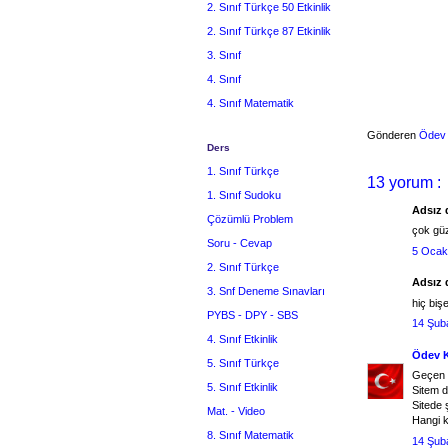
2. Sınıf Türkçe 50 Etkinlik
2. Sınıf Türkçe 87 Etkinlik
3. Sınıf
4. Sınıf
4. Sınıf Matematik
Gönderen
Ödev
Ders
1. Sınıf Türkçe
13 yorum :
1. Sınıf Sudoku
Adsız d
Çözümlü Problem
çok güz
Soru - Cevap
5 Ocak
2. Sınıf Türkçe
Adsız d
3. Snf Deneme Sınavları
hiç biş
PYBS - DPY - SBS
14 Şub
4. Sınıf Etkinlik
Ödev 
5. Sınıf Türkçe
Geçen s
5. Sınıf Etkinlik
Sitem d
Sitede 
Mat. - Video
Hangi k
8. Sınıf Matematik
14 Şub