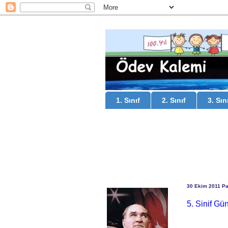
1. Sınıf
2. Sınıf
3. Sın
30 Ekim 2011 Pa
5. Sinif Gü