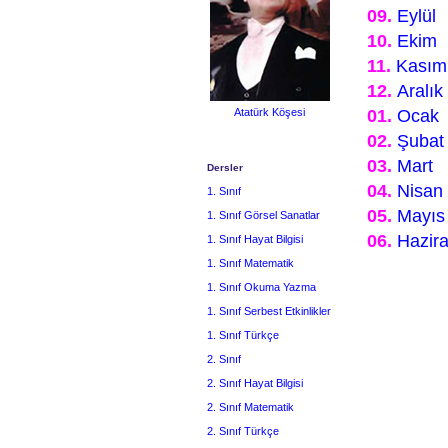
09.
Eylül
10.
Ekim
11.
Kasım
12.
Aralık
01.
Ocak
Atatürk Köşesi
02.
Şubat
03.
Mart
Dersler
04.
Nisan
1. Sınıf
05.
Mayıs
1. Sınıf Görsel Sanatlar
06.
Hazir
1. Sınıf Hayat Bilgisi
1. Sınıf Matematik
1. Sınıf Okuma Yazma
1. Sınıf Serbest Etkinlikler
1. Sınıf Türkçe
2. Sınıf
2. Sınıf Hayat Bilgisi
2. Sınıf Matematik
2. Sınıf Türkçe