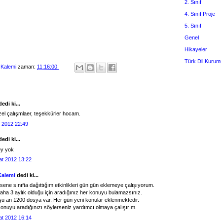
2. Sınıf
4. Sınıf Proje
5. Sınıf
Genel
Hikayeler
Türk Dil Kurum
 Kalemi
zaman:
11:16:00
edi ki...
el çalışmlaer, teşekkürler hocam.
 2012 22:49
edi ki...
ey yok
at 2012 13:22
Kalemi
dedi ki...
ene sınıfta dağıttığım etkinlikleri gün gün eklemeye çalışıyorum.
aha 3 aylık olduğu için aradığınız her konuyu bulamazsınız.
şu an 1200 dosya var. Her gün yeni konular eklenmektedir.
onuyu aradığınızı söylerseniz yardımcı olmaya çalışırım.
at 2012 16:14