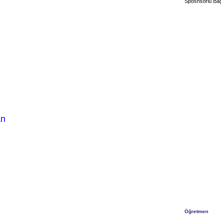
Sposnsorlu Bağ
an
Öğretmen