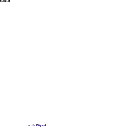
lantılar
İzcilik Köşesi