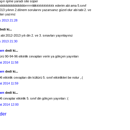
aşırı işime yaradı site süper
bbbbbbbbbbbbbbrrrrrriiiiikkkkkkkkkkk ederim abi ama 5.sınıf
13 yılının 2.dönem sorularını yazarsanız güzel olur abi tabi 2. ve
ları yazınız
s 2013 21:28
edi ki...
 abi 2012-2013 yılı din 2. ve 3. sınavları yayınlayınız
s 2013 21:30
own
dedi ki...
türü 90-94-96 etkinlik cevapları verin ya gökçen yayınları
at 2014 11:58
own
dedi ki...
 etkinlik cevapları din kültürü 5. sınıf etkinlikleri be nolur ,.(
at 2014 11:59
own
dedi ki...
6 cevaplar etkinlik 5. sınıf din gökçen yayınları :(
at 2014 12:00
der