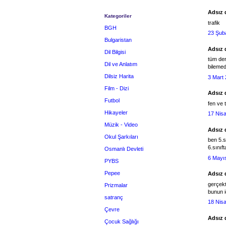
Adsız d
Kategoriler
trafik
BGH
23 Şub
Bulgaristan
Adsız d
Dil Bilgisi
tüm der
Dil ve Anlatım
bileme
Dilsiz Harita
3 Mart
Film - Dizi
Adsız d
Futbol
fen ve 
Hikayeler
17 Nis
Müzik - Video
Adsız d
Okul Şarkıları
ben 5.s
6.sınıf
Osmanlı Devleti
6 Mayı
PYBS
Pepee
Adsız d
gerçekt
Prizmalar
bunun i
satranç
18 Nis
Çevre
Adsız d
Çocuk Sağlığı