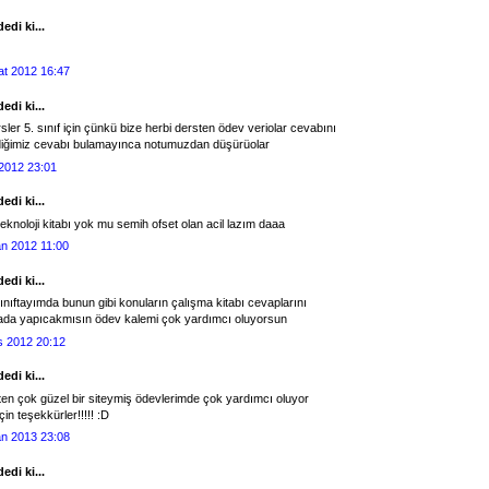
edi ki...
at 2012 16:47
edi ki...
sler 5. sınıf için çünkü bize herbi dersten ödev veriolar cevabını
diğimiz cevabı bulamayınca notumuzdan düşürüolar
 2012 23:01
edi ki...
teknoloji kitabı yok mu semih ofset olan acil lazım daaa
an 2012 11:00
edi ki...
ınıftayımda bunun gibi konuların çalışma kitabı cevaplarını
tada yapıcakmısın ödev kalemi çok yardımcı oluyorsun
s 2012 20:12
edi ki...
en çok güzel bir siteymiş ödevlerimde çok yardımcı oluyor
çin teşekkürler!!!!! :D
an 2013 23:08
edi ki...