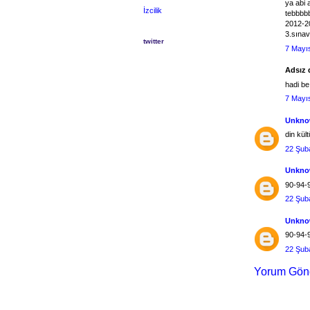
ya abi 
İzcilik
tebbbbb
2012-20
3.sınav
twitter
7 Mayı
Adsız d
hadi be
7 Mayı
Unkn
din kül
22 Şub
Unkn
90-94-96
22 Şub
Unkn
90-94-9
22 Şub
Yorum Gön