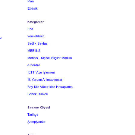
Plan
Etkinlik
Kategoriler
Eba
yeni ehliyet
u
Sağlık Sayfası
MEB İKS
Mebbis - Kişisel Bilgiler Modülü
e-bordro
İETT Vize İşlemleri
İlk Yardım Animasyonları
Boy Kilo Vücut kitle Hesaplama
Bebek İsimleri
Satranç Köşesi
Tarihçe
Şampiyonlar