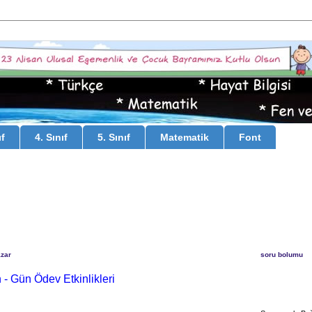
ıf
4. Sınıf
5. Sınıf
Matematik
Font
zar
soru bolumu
n - Gün Ödev Etkinlikleri