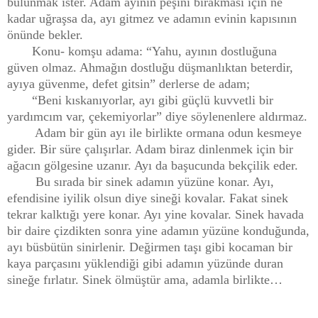
bulunmak ister. Adam ayının peşini bırakması için ne
kadar uğraşsa da, ayı gitmez ve adamın evinin kapısının
önünde bekler.
Konu- komşu adama: “Yahu, ayının dostluğuna
güven olmaz. Ahmağın dostluğu düşmanlıktan beterdir,
ayıya güvenme, defet gitsin” derlerse de adam;
“Beni kıskanıyorlar, ayı gibi güçlü kuvvetli bir
yardımcım var, çekemiyorlar” diye söylenenlere aldırmaz.
Adam bir gün ayı ile birlikte ormana odun kesmeye
gider. Bir süre çalışırlar. Adam biraz dinlenmek için bir
ağacın gölgesine uzanır. Ayı da başucunda bekçilik eder.
Bu sırada bir sinek adamın yüzüne konar. Ayı,
efendisine iyilik olsun diye sineği kovalar. Fakat sinek
tekrar kalktığı yere konar. Ayı yine kovalar. Sinek havada
bir daire çizdikten sonra yine adamın yüzüne konduğunda,
ayı büsbütün sinirlenir. Değirmen taşı gibi kocaman bir
kaya parçasını yüklendiği gibi adamın yüzünde duran
sineğe fırlatır. Sinek ölmüştür ama, adamla birlikte…