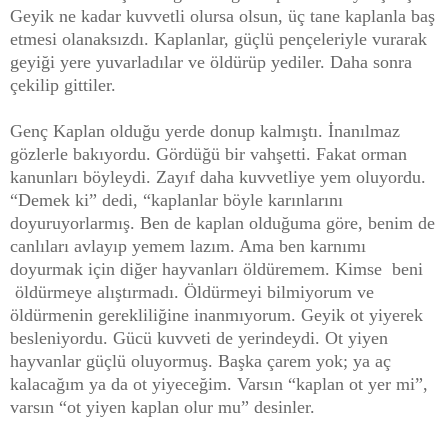
Geyik ne kadar kuvvetli olursa olsun, üç tane kaplanla baş
etmesi olanaksızdı. Kaplanlar, güçlü pençeleriyle vurarak
geyiği yere yuvarladılar ve öldürüp yediler. Daha sonra
çekilip gittiler.
Genç Kaplan olduğu yerde donup kalmıştı. İnanılmaz
gözlerle bakıyordu. Gördüğü bir vahşetti. Fakat orman
kanunları böyleydi. Zayıf daha kuvvetliye yem oluyordu.
“Demek ki” dedi, “kaplanlar böyle karınlarını
doyuruyorlarmış. Ben de kaplan olduğuma göre, benim de
canlıları avlayıp yemem lazım. Ama ben karnımı
doyurmak için diğer hayvanları öldüremem. Kimse beni
öldürmeye alıştırmadı. Öldürmeyi bilmiyorum ve
öldürmenin gerekliliğine inanmıyorum. Geyik ot yiyerek
besleniyordu. Gücü kuvveti de yerindeydi. Ot yiyen
hayvanlar güçlü oluyormuş. Başka çarem yok; ya aç
kalacağım ya da ot yiyeceğim. Varsın “kaplan ot yer mi”,
varsın “ot yiyen kaplan olur mu” desinler.