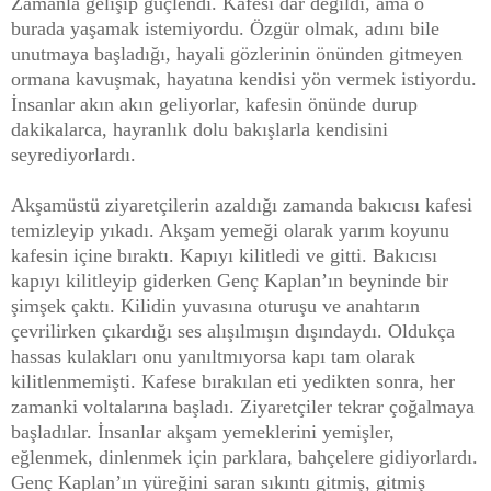
Zamanla gelişip güçlendi. Kafesi dar değildi, ama o
burada yaşamak istemiyordu. Özgür olmak, adını bile
unutmaya başladığı, hayali gözlerinin önünden gitmeyen
ormana kavuşmak, hayatına kendisi yön vermek istiyordu.
İnsanlar akın akın geliyorlar, kafesin önünde durup
dakikalarca, hayranlık dolu bakışlarla kendisini
seyrediyorlardı.
Akşamüstü ziyaretçilerin azaldığı zamanda bakıcısı kafesi
temizleyip yıkadı. Akşam yemeği olarak yarım koyunu
kafesin içine bıraktı. Kapıyı kilitledi ve gitti. Bakıcısı
kapıyı kilitleyip giderken Genç Kaplan’ın beyninde bir
şimşek çaktı. Kilidin yuvasına oturuşu ve anahtarın
çevrilirken çıkardığı ses alışılmışın dışındaydı. Oldukça
hassas kulakları onu yanıltmıyorsa kapı tam olarak
kilitlenmemişti. Kafese bırakılan eti yedikten sonra, her
zamanki voltalarına başladı. Ziyaretçiler tekrar çoğalmaya
başladılar. İnsanlar akşam yemeklerini yemişler,
eğlenmek, dinlenmek için parklara, bahçelere gidiyorlardı.
Genç Kaplan’ın yüreğini saran sıkıntı gitmiş, gitmiş