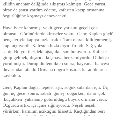
kilidin anahtar deliğinde sıkışmış kalmıştı. Gece yarısı,
biraz da şansı yardım ederse, kafesten kaçıp ormanına,
özgürlüğüne koşmayı deneyecekti.
Hava iyice kararmış, vakit gece yarısını geçeli çok
olmuştu. Görünürlerde kimseler yoktu. Genç Kaplan güçlü
pençeleriyle kapıya hızla asıldı. Tam olarak kilitlenmemiş
kapı açılıverdi. Kafesten hızla dışarı fırladı. Sağ yola
saptı. Bu yol ilerideki ağaçlıkta son buluyordu. Kafeste
gidip gelmek, dışarıda koşmaya benzemiyordu. Oldukça
yorulmuştu. Durup dinlendikten sonra, hayvanat bahçesi
duvarından atladı. Ormana doğru koşarak karanlıklarda
kayboldu.
Genç Kaplan dağlar tepeler aştı, soğuk sulardan içti. Üç
gün üç gece sonra, sabah güneş doğarken, daha çok
küçükken yakalanıp götürüldüğü büyük ormana vardı.
Özgürdü artık, içi içine sığmıyordu. Neşeli neşeli
yürürken, karnının acıktığını hissetti. Kaçtığından beri