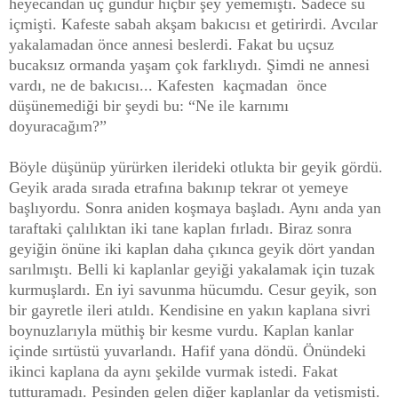
heyecandan üç gündür hiçbir şey yememişti. Sadece su
içmişti. Kafeste sabah akşam bakıcısı et getirirdi. Avcılar
yakalamadan önce annesi beslerdi. Fakat bu uçsuz
bucaksız ormanda yaşam çok farklıydı. Şimdi ne annesi
vardı, ne de bakıcısı... Kafesten kaçmadan önce
düşünemediği bir şeydi bu: “Ne ile karnımı
doyuracağım?”
Böyle düşünüp yürürken ilerideki otlukta bir geyik gördü.
Geyik arada sırada etrafına bakınıp tekrar ot yemeye
başlıyordu. Sonra aniden koşmaya başladı. Aynı anda yan
taraftaki çalılıktan iki tane kaplan fırladı. Biraz sonra
geyiğin önüne iki kaplan daha çıkınca geyik dört yandan
sarılmıştı. Belli ki kaplanlar geyiği yakalamak için tuzak
kurmuşlardı. En iyi savunma hücumdu. Cesur geyik, son
bir gayretle ileri atıldı. Kendisine en yakın kaplana sivri
boynuzlarıyla müthiş bir kesme vurdu. Kaplan kanlar
içinde sırtüstü yuvarlandı. Hafif yana döndü. Önündeki
ikinci kaplana da aynı şekilde vurmak istedi. Fakat
tutturamadı. Peşinden gelen diğer kaplanlar da yetişmişti.