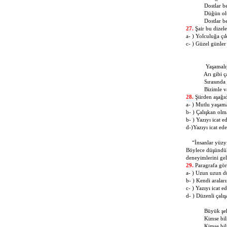
Dostlar beni 
Düğün olur b
Dostlar beni 
27.
Şair bu dizel
a- ) Yolculuğa
c- ) Güzel günle
Yaşamalıyız 
Arı gibi çalı
Sırasında ver
Bizimle var ol
28.
Şiirden aşağı
a- ) Mutlu 
b- ) Çalışkan olm
b- ) Yazıyı ica
d-)Yazıyı icat ed
“İnsanlar yüzyıl
Böylece düşündükl
deneyimlerini gel
29.
Paragrafa göre
a- ) Uzun uzun d
b- ) Kendi arala
c- ) Yazıyı icat e
d- ) Düzenli çalış
Büyük şehi
Kimse bilmez
Kimse bilmez 