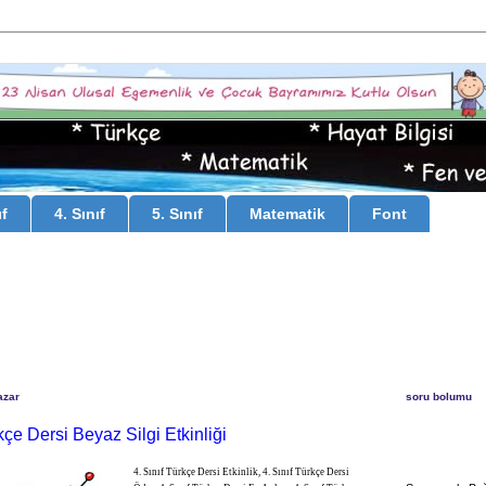
ıf
4. Sınıf
5. Sınıf
Matematik
Font
azar
soru bolumu
kçe Dersi Beyaz Silgi Etkinliği
4. Sınıf Türkçe Dersi Etkinlik, 4. Sınıf Türkçe Dersi