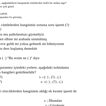
, aşağıdakilerin hangisinde ötekilerden farklı bir anlam taşır?
ler çok güzel.
 pahalı.
yapanları bu görmüş.
 cümlelerden hangisinin sonuna soru işareti (?)
r?
u mu paltolarımızı giymeliyiz
len elbise mi arabada unutulmuş
eve geldi mi yoksa gelmedi mi bilmiyorum
 mı ders başlamış demektir
( ) "Bu resim ne ( )" diye
parantez içindeki yerlere, aşağıdaki noktalama
n hangileri getirilmelidir?
, (?) , (?)
(: ) , (!) , (.)
b- )
 , (!) , (?)
(: ) , (?) , (.)
d- )
 sözcüklerden hangisinin aldığı ek kesme işareti ile
zmirli
İlhandan
b- )
nkaraya
Gözdenin
d- )