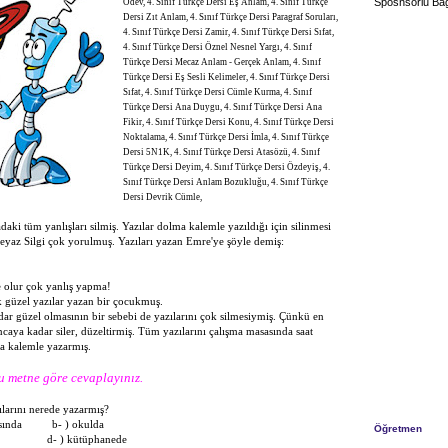
Sposnsorlu Bağ
Ödev, 4. Sınıf Türkçe Dersi Eş Anlam, 4. Sınıf Türkçe
Dersi Zıt Anlam, 4. Sınıf Türkçe Dersi Paragraf Soruları,
4. Sınıf Türkçe Dersi Zamir, 4. Sınıf Türkçe Dersi Sıfat,
4. Sınıf Türkçe Dersi Öznel Nesnel Yargı, 4. Sınıf
Türkçe Dersi Mecaz Anlam - Gerçek Anlam, 4. Sınıf
Türkçe Dersi Eş Sesli Kelimeler, 4. Sınıf Türkçe Dersi
Sıfat, 4. Sınıf Türkçe Dersi Cümle Kurma, 4. Sınıf
Türkçe Dersi Ana Duygu, 4. Sınıf Türkçe Dersi Ana
Fikir, 4. Sınıf Türkçe Dersi Konu, 4. Sınıf Türkçe Dersi
Noktalama, 4. Sınıf Türkçe Dersi İmla, 4. Sınıf Türkçe
Dersi 5N1K, 4. Sınıf Türkçe Dersi Atasözü, 4. Sınıf
Türkçe Dersi Deyim, 4. Sınıf Türkçe Dersi Özdeyiş, 4.
Sınıf Türkçe Dersi Anlam Bozukluğu, 4. Sınıf Türkçe
Dersi Devrik Cümle,
daki tüm yanlışları silmiş. Yazılar dolma kalemle yazıldığı için silinmesi
eyaz Silgi çok yorulmuş. Yazıları yazan Emre'ye şöyle demiş:
e olur çok yanlış yapma!
k güzel yazılar yazan bir çocukmuş.
dar güzel olmasının bir sebebi de yazılarını çok silmesiymiş. Çünkü en
ncaya kadar siler, düzeltirmiş. Tüm yazılarını çalışma masasında saat
a kalemle yazarmış.
yu metne göre cevaplayınız.
larını nerede yazarmış?
asasında b- ) okulda
Öğretmen
a d- ) kütüphanede