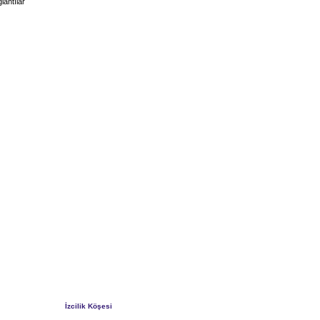
lantılar
İzcilik Köşesi