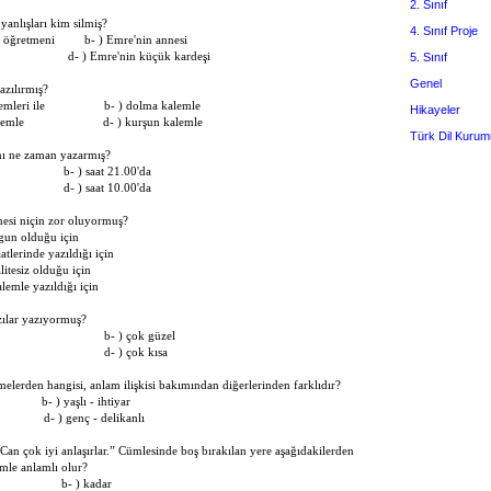
2. Sınıf
yanlışları kim silmiş?
4. Sınıf Proje
n öğretmeni b- ) Emre'nin annesi
lgi d- ) Emre'nin küçük kardeşi
5. Sınıf
Genel
yazılırmış?
alemleri ile b- ) dolma kalemle
Hikayeler
z kalemle d- ) kurşun kalemle
Türk Dil Kurum
nı ne zaman yazarmış?
00'da b- ) saat 21.00'da
30'da d- ) saat 10.00'da
nmesi niçin zor oluyormuş?
rgun olduğu için
tlerinde yazıldığı için
litesiz olduğu için
emle yazıldığı için
zılar yazıyormuş?
uzun b- ) çok güzel
lenceli d- ) çok kısa
melerden hangisi, anlam ilişkisi bakımından diğerlerinden farklıdır?
yaz b- ) yaşlı - ihtiyar
ızı d- ) genç - delikanlı
. Can çok iyi anlaşırlar.” Cümlesinde boş bırakılan yere aşağıdakilerden
ümle anlamlı olur?
a b- ) kadar