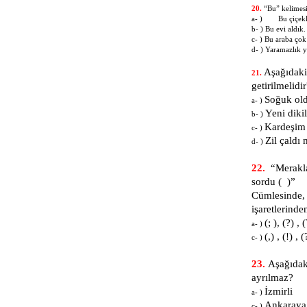
20.
“Bu” kelimesi
a- )
Bu çiçek
b- ) Bu evi aldık.
c- ) Bu araba çok
d- ) Yaramazlık 
Aşağıdaki
21.
getirilmelidi
Soğuk old
a- )
Yeni diki
b- )
Kardeşim 
c- )
Zil çaldı
d- )
22.
“Merakla 
sordu ( )”
Cümlesinde, 
işaretlerinde
(; )
a- )
(,)
c- )
23.
Aşağıdaki
ayrılmaz?
İ
a- )
A
c- )