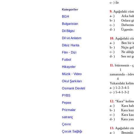
c- ) ile
Kategoriler
9.
Aşağıdaki cüml
a- )
Arka bah
BGH
b- )
Onlara g
Bulgaristan
c- )
Defterim
d- )
Üçgenin 
Dil Bilgisi
Dil ve Anlatım
10.
Aşağıdaki cüm
a- )
Ben bir 
Dilsiz Harita
b- )
Niçin ge
c- )
Ne aldığ
Film - Dizi
d- )
Sen mi g
Futbol
11.
bitirmenin - ç
Hikayeler
1 
Müzik - Video
zamanında - ödev
4 
Okul Şarkıları
Yukarıdaki kelime
a- ) 1-2-3
Osmanlı Devleti
c- ) 5-4-1
PYBS
12.
“Kara” kelimes
Pepee
a- )
Kara hab
Prizmalar
b- )
Kara kuz
c- )
Kara kaz
satranç
d- )
Kara yaz
Çevre
13.
Aşağıdaki cüm
Çocuk Sağlığı
a- )
Benimki 