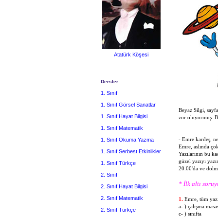
Atatürk Köşesi
Dersler
1. Sınıf
1. Sınıf Görsel Sanatlar
Beyaz Silgi, sayfa
1. Sınıf Hayat Bilgisi
zor oluyormuş. B
1. Sınıf Matematik
- Emre kardeş, n
1. Sınıf Okuma Yazma
Emre, aslında ço
1. Sınıf Serbest Etkinlikler
Yazılarının bu ka
güzel yazıyı yazı
1. Sınıf Türkçe
20.00'da ve dolm
2. Sınıf
* İlk altı soru
2. Sınıf Hayat Bilgisi
2. Sınıf Matematik
1.
Emre, tüm yazı
a- ) çalışma m
2. Sınıf Türkçe
c- ) sınıft