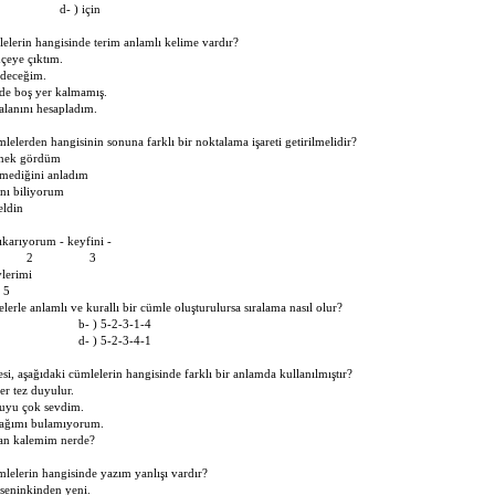
 d- ) için
elerin hangisinde terim anlamlı kelime vardır?
çeye çıktım.
ideceğim.
de boş yer kalmamış.
alanını hesapladım.
lelerden hangisinin sonuna farklı bir noktalama işareti getirilmelidir?
inek gördüm
lmediğini anladım
ını biliyorum
eldin
ıkarıyorum - keyfini -
2 3
lerimi
5
lerle anlamlı ve kurallı bir cümle oluşturulursa sıralama nasıl olur?
-4-5 b- ) 5-2-3-1-4
-3-2 d- ) 5-2-3-4-1
i, aşağıdaki cümlelerin hangisinde farklı bir anlamda kullanılmıştır?
er tez duyulur.
uyu çok sevdim.
ağımı bulamıyorum.
an kalemim nerde?
lelerin hangisinde yazım yanlışı vardır?
seninkinden yeni.