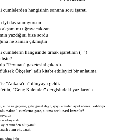
i cümlelerden hangisinin sonuna soru işareti
a iyi davranmıyorsun
n akşam mı uğrayacak-sın
imin yazdığını bize sordu
ğuna ne zaman çıkmıştın
 cümlelerin hangisinde tırnak işaretinin (" ")
lıştır?
lp "Peyman" gazetesini çıkardı.
Yüksek Ökçeler" adlı kitabı etkileyici bir anlatıma
3'te "Ankara'da" dünyaya geldi.
ettin, "Genç Kalemler" dergisindeki yazılarıyla
eline ne geçerse, gelişigüzel değil, iyiyi kötüden ayırt ederek, kaliteliyi
 okumaktır.” cümlesine göre, okuma zevki nasıl kazanılır?
işigüzel okuyarak
erse okuyarak.
den ayırt etmeden okuyarak
yararlı olanı okuyarak.
adım kalır.