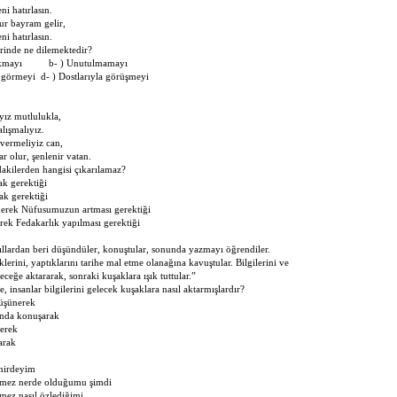
hatırlasın.
ayram gelir,
hatırlasın.
erinde ne dilemektedir?
 çıkmayı b- ) Unutulmamayı
r görmeyi d- ) Dostlarıyla görüşmeyi
mutlulukla,
şmalıyız.
meliyiz can,
ur, şenlenir vatan.
dakilerden hangisi çıkarılamaz?
yaşamak gerektiği
ak gerektiği
t ederek Nüfusumuzun artması gerektiği
erek Fedakarlık yapılması gerektiği
lardan beri düşündüler, konuştular, sonunda yazmayı öğrendiler.
erini, yaptıklarını tarihe mal etme olanağına kavuştular. Bilgilerini ve
eceğe aktararak, sonraki kuşaklara ışık tuttular.”
, insanlar bilgilerini gelecek kuşaklara nasıl aktarmışlardır?
üşünerek
rında konuşarak
derek
arak
rdeyim
 nerde olduğumu şimdi
nasıl özlediğimi