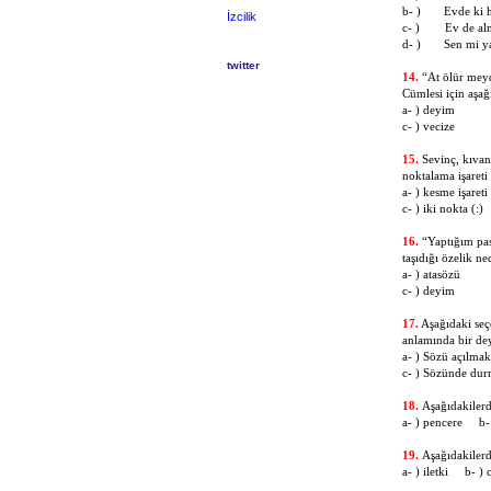
b- )
Evde ki 
İzcilik
c- )
Ev de alm
d- )
Sen mi y
twitter
14.
“At ölür meyda
Cümlesi için aşa
a- ) deyim
c- ) veciz
15.
Sevinç, kıvan
noktalama işareti 
a- ) kesme işar
c- ) iki nokta
16.
“Yaptığım pas
taşıdığı özelik ne
a- ) atasö
c- ) deyi
17.
Aşağıdaki seç
anlamında bir dey
a- ) Sözü açı
c- ) Sözünde 
18.
Aşağıdakilerd
a- ) pencere b-
19.
Aşağıdakilerd
a- ) iletki b- )