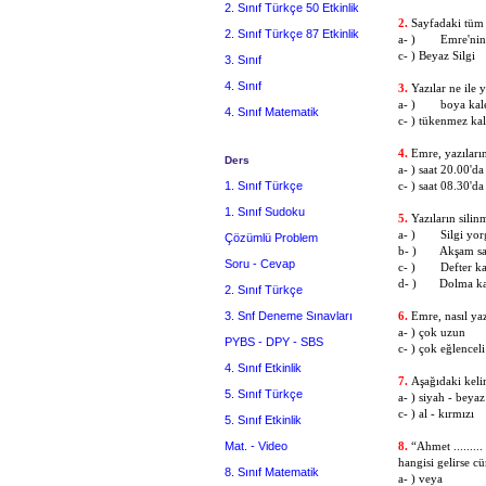
2. Sınıf Türkçe 50 Etkinlik
2.
Sayfadaki tüm 
2. Sınıf Türkçe 87 Etkinlik
a- )
Emre'ni
c- ) Beyaz Si
3. Sınıf
4. Sınıf
3.
Yazılar ne ile 
a- )
boya k
4. Sınıf Matematik
c- ) tükenme
4.
Emre, yazıları
Ders
a- ) saat 20.
1. Sınıf Türkçe
c- ) saat 08.
1. Sınıf Sudoku
5.
Yazıların sili
a- )
Silgi yo
Çözümlü Problem
b- )
Akşam saa
Soru - Cevap
c- )
Defter ka
d- )
Dolma kal
2. Sınıf Türkçe
3. Snf Deneme Sınavları
6.
Emre, nasıl ya
a- ) çok 
PYBS - DPY - SBS
c- ) çok eğ
4. Sınıf Etkinlik
7.
Aşağıdaki keli
5. Sınıf Türkçe
a- ) siyah - be
c- ) al - kırm
5. Sınıf Etkinlik
Mat. - Video
8.
“Ahmet ........
hangisi gelirse c
8. Sınıf Matematik
a- ) vey