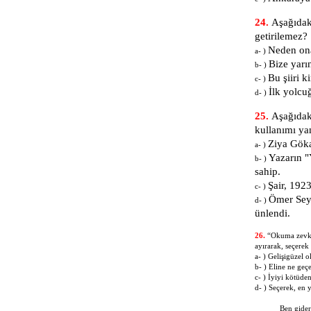
24.
Aşağıdak
getirilemez?
Neden on
a- )
Bize yarı
b- )
Bu şiiri k
c- )
İlk yolcu
d- )
25.
Aşağıdaki
kullanımı yan
Ziya Göka
a- )
Yazarın "
b- )
sahip.
Şair, 192
c- )
Ömer Seyf
d- )
ünlendi.
26.
“Okuma zevki, 
ayırarak, seçerek
a- ) Gel
b- ) Eline ne geç
c- ) İyiyi kötü
d- ) Seçerek, en 
Ben giderim 