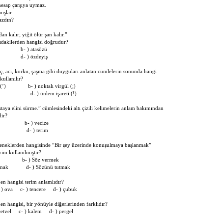
hesap çarşıya uymaz.
ışlar.
azdın?
n kalır; yiğit ölür şan kalır.”
ğıdakilerden hangisi doğrudur?
 b- ) atasözü
e d- ) özdeyiş
ç, acı, korku, şaşma gibi duyguları anlatan cümlelerin sonunda hangi
kullanılır?
eti (’) b- ) noktalı virgül (;)
 (:) d- ) ünlem işareti (!)
taya elini sürme.” cümlesindeki altı çizili kelimelerin anlam bakımından
dir?
zü b- ) vecize
m d- ) terim
eneklerden hangisinde “Bir şey üzerinde konuşulmaya başlanmak”
im kullanılmıştır?
lmak b- ) Söz vermek
durmak d- ) Sözünü tutmak
en hangisi terim anlamlıdır?
 ) ova c- ) tencere d- ) çubuk
en hangisi, bir yönüyle diğerlerinden farklıdır?
 cetvel c- ) kalem d- ) pergel