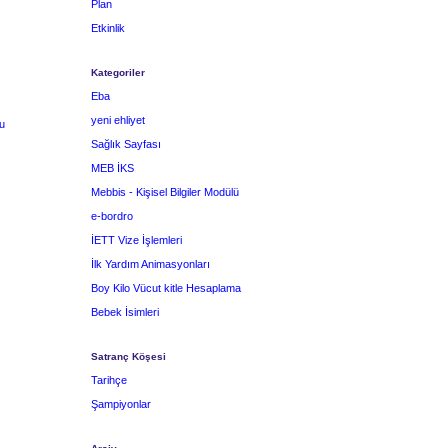
Plan
Etkinlik
Kategoriler
Eba
yeni ehliyet
u
Sağlık Sayfası
MEB İKS
Mebbis - Kişisel Bilgiler Modülü
e-bordro
İETT Vize İşlemleri
İlk Yardım Animasyonları
Boy Kilo Vücut kitle Hesaplama
Bebek İsimleri
Satranç Köşesi
Tarihçe
Şampiyonlar