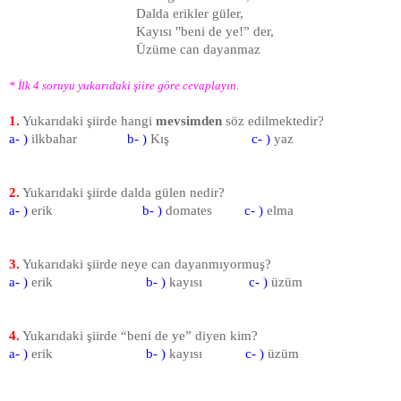
Dalda erikler güler,
Kayısı "beni de ye!” der,
Üzüme can dayanmaz
* İlk 4 soruyu yukarıdaki şiire göre cevaplayın.
1
.
Yukarıdaki şiirde hangi
mev­simden
söz edilmektedir?
a- )
ilkbahar
b- )
Kış
c- )
yaz
2
.
Yukarıdaki şiirde dalda gülen nedir?
a- )
erik
b- )
domates
c- )
elma
3
.
Yukarıdaki şiirde neye can dayanmıyormuş?
a- )
erik
b- )
kayısı
c- )
üzüm
4
.
Yukarıdaki şiirde “beni de ye” diyen kim?
a- )
erik
b- )
kayısı
c- )
üzüm