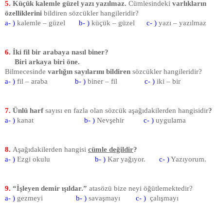
5.
Küçük kalemle güzel yazı yazıl­maz.
Cümlesindeki
varlıkların
özelliklerini
bildiren sözcük­ler hangileridir?
a- )
kalemle – güzel
b- )
küçük – güzel
c- )
yazı – yazılmaz
6
.
İki fil bir arabaya nasıl biner?
Biri arkaya biri öne.
Bilmecesinde
varlığın sayıla­rını bildiren
sözcükler hangi­leridir?
a- )
fil – araba
b- )
biner – fil
c- )
iki – bir
7.
Ünlü harf
sayısı en fazla olan sözcük aşağıdakilerden hangisidir
?
a- )
kanat
b- )
Nevşehir
c- )
uygulama
8.
Aşağıdakilerden hangisi
cümle değildir
?
a- )
Ezgi okulu
b- )
Kar yağıyor.
c- )
Yazıyorum.
9.
“İşleyen demir ışıldar.”
atasözü bize neyi öğütlemektedir?
a- )
gezmeyi
b- )
savaşmayı
c- )
çalışmayı