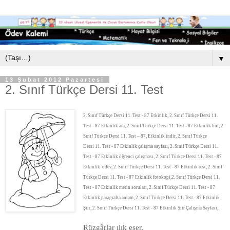
▼
13 Şubat 2012 Pazartesi
2. Sınıf Türkçe Dersi 11. Test
2. Sınıf Türkçe Dersi
11. Test
- 87 Etkinlik, 2. Sınıf Türkçe Dersi
11.
Test
- 87 Etkinlik ara, 2. Sınıf Türkçe Dersi
11. Test
- 87 Etkinlik bul, 2.
Sınıf Türkçe Dersi
11. Test
– 87, Etkinlik indir, 2. Sınıf Türkçe
Dersi
11. Test
- 87 Etkinlik çalışma sayfası, 2. Sınıf Türkçe Dersi
11.
Test
- 87 Etkinlik öğrenci çalışması, 2. Sınıf Türkçe Dersi
11. Test
- 87
Etkinlik ödev, 2. Sınıf Türkçe Dersi
11. Test
- 87 Etkinlik test, 2. Sınıf
Türkçe Dersi
11. Test
- 87 Etkinlik fotokopi,2. Sınıf Türkçe Dersi
11.
Test
- 87 Etkinlik metin soruları, 2. Sınıf Türkçe Dersi
11. Test
- 87
Etkinlik paragrafta anlam, 2. Sınıf Türkçe Dersi 11. Test - 87 Etkinlik
Şiir, 2. Sınıf Türkçe Dersi 11. Test - 87 Etkinlik Şiir Çalışma Sayfası,
Rüzgârlar ılık eser,