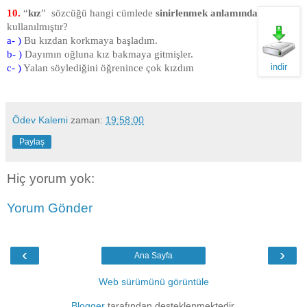
10
.
“
kız
” sözcüğü hangi cümlede
sinirlenmek anlamında
kullanılmıştır?
a- )
Bu kızdan korkmaya başladım.
b- )
Dayımın oğluna kız bakmaya gitmişler.
indir
c- )
Yalan söylediğini öğrenince çok kızdım
Ödev Kalemi
zaman:
19:58:00
Paylaş
Hiç yorum yok:
Yorum Gönder
‹
›
Ana Sayfa
Web sürümünü görüntüle
Blogger
tarafından desteklenmektedir.