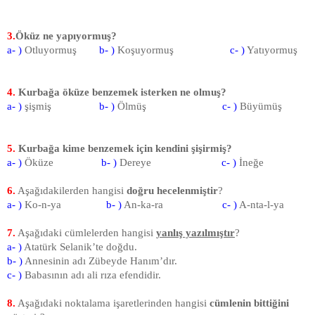
3.
Öküz ne yapıyormuş?
a- )
Otluyormuş
b- )
Koşuyormuş
c- )
Yatıyormuş
4.
Kurbağa öküze benzemek isterken ne olmuş?
a- )
şişmiş
b- )
Ölmüş
c- )
Büyümüş
5.
Kurbağa kime benzemek için kendini şişirmiş?
a- )
Öküze
b- )
Dereye
c- )
İneğe
6.
Aşağıdakilerden hangisi
doğru hecelenmiştir
?
a- )
Ko-n-ya
b- )
An-ka-ra
c- )
A-nta-l-ya
7.
Aşağıdaki cümlelerden hangisi
yanlış yazılmıştır
?
a- )
Atatürk Selanik’te doğdu.
b- )
Annesinin adı Zübeyde Hanım’dır.
c- )
Babasının adı ali rıza efendidir.
8.
Aşağıdaki noktalama işaretlerinden hangisi
cümlenin bittiğini