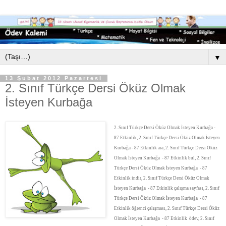
▼
13 Şubat 2012 Pazartesi
2. Sınıf Türkçe Dersi Öküz Olmak
İsteyen Kurbağa
2. Sınıf Türkçe Dersi
Öküz Olmak İsteyen Kurbağa
-
87 Etkinlik, 2. Sınıf Türkçe Dersi
Öküz Olmak İsteyen
Kurbağa
- 87 Etkinlik ara, 2. Sınıf Türkçe Dersi
Öküz
Olmak İsteyen Kurbağa
- 87 Etkinlik bul, 2. Sınıf
Türkçe Dersi
Öküz Olmak İsteyen Kurbağa
- 87
Etkinlik indir, 2. Sınıf Türkçe Dersi
Öküz Olmak
İsteyen Kurbağa
- 87 Etkinlik çalışma sayfası, 2. Sınıf
Türkçe Dersi
Öküz Olmak İsteyen Kurbağa
- 87
Etkinlik öğrenci çalışması, 2. Sınıf Türkçe Dersi
Öküz
Olmak İsteyen Kurbağa
- 87 Etkinlik ödev, 2. Sınıf