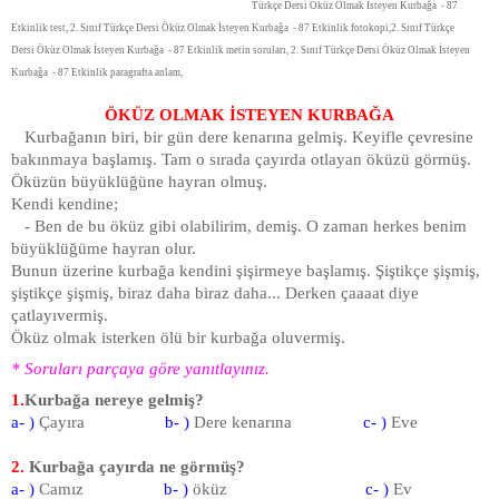
Türkçe Dersi
Öküz Olmak İsteyen Kurbağa
- 87
Etkinlik test, 2. Sınıf Türkçe Dersi
Öküz Olmak İsteyen Kurbağa
- 87 Etkinlik fotokopi,2. Sınıf Türkçe
Dersi
Öküz Olmak İsteyen Kurbağa
- 87 Etkinlik metin soruları, 2. Sınıf Türkçe Dersi
Öküz Olmak İsteyen
Kurbağa
- 87 Etkinlik paragrafta anlam,
ÖKÜZ OLMAK İSTEYEN KURBAĞA
Kurbağanın biri, bir gün dere kenarına gelmiş. Keyifle çevresine
bakınmaya başlamış. Tam o sırada çayırda otlayan öküzü görmüş.
Öküzün büyüklüğüne hayran olmuş.
Kendi kendine;
- Ben de bu öküz gibi olabilirim, demiş. O zaman herkes benim
büyüklüğüme hayran olur.
Bunun üzerine kurbağa kendini şişirmeye başlamış. Şiştikçe şişmiş,
şiştikçe şişmiş, biraz daha biraz daha... Derken çaaaat diye
çatlayıvermiş.
Öküz olmak isterken ölü bir kurbağa oluvermiş.
* Soruları parçaya göre yanıtlayınız.
1.
Kurbağa nereye gelmiş?
a- )
Çayıra
b- )
Dere kenarına
c- )
Eve
2.
Kurbağa çayırda ne görmüş?
a- )
Camız
b- )
öküz
c- )
Ev