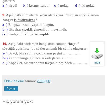
gösterir?
a- )
virgül
b- )
kesme işareti
c- )
nokta
d- )
iki nokta
9.
Aşağıdaki cümlelerde koyu olarak yazılmış olan sözcüklerden
hangisi
iş bildirmiyor
?
a- )
En güzel resmi
yaptım
bugün.
b- )
İlkbahar
çiçekli
, çimenli bir mevsimdir.
c- )
Sınıfça bir kır gezisi
yaptık
.
10.
Aşağıdaki sözlerden hangisinin sonuna “
koştu
”
sözcüğü getirilirse, bu sözler anlamlı bir cümle oluşturur
a- )
Bekçi, biraz sonra çocukların peşini ……………
b- )
Yarın pikniğe gidince arkadaşlarımız ………
indir
c- )
Köpekler, bir süre sonra tavşanın peşinden …………
Ödev Kalemi
zaman:
23:02:00
Paylaş
Hiç yorum yok: