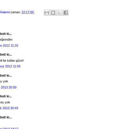
 Kalemi
zaman:
22:17:00
edi ki...
beğemdim
an 2012 11:33
edi ki...
li be kafan güzel
uz 2012 11:55
edi ki...
ey yok
 2013 20:00
edi ki...
 şey yok
k 2013 20:43
edi ki...
at 2013 18:17