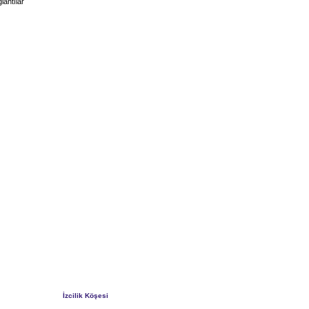
lantılar
İzcilik Köşesi