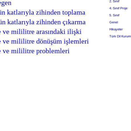
egen
2. Sınıf
4. Sınıf Proje
ün katlarıyla zihinden toplama
5. Sınıf
ün katlarıyla zihinden çıkarma
Genel
Hikayeler
 ve mililitre arasındaki ilişki
Türk Dil Kurum
e ve mililitre dönüşüm işlemleri
e ve mililitre problemleri