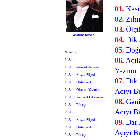
01.
Kesi
02.
Zihi
03.
Ölçü
Atatürk Köşesi
04.
Dik 
05.
Doğr
Dersler
06.
Açıl
1. Sınıf
1. Sınıf Görsel Sanatlar
Yazımı
1. Sınıf Hayat Bilgisi
07.
Dik 
1. Sınıf Matematik
Açıyı B
1. Sınıf Okuma Yazma
1. Sınıf Serbest Etkinlikler
08.
Geni
1. Sınıf Türkçe
Açıyı B
2. Sınıf
2. Sınıf Hayat Bilgisi
09.
Dar 
2. Sınıf Matematik
Açıyı B
2. Sınıf Türkçe