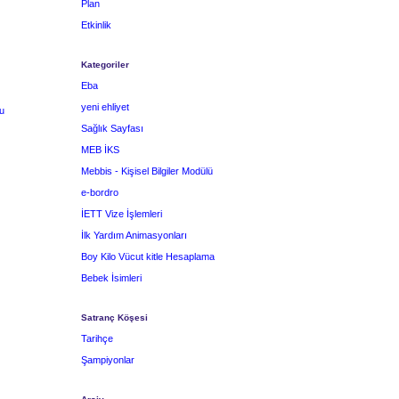
Plan
Etkinlik
Kategoriler
Eba
yeni ehliyet
u
Sağlık Sayfası
MEB İKS
Mebbis - Kişisel Bilgiler Modülü
e-bordro
İETT Vize İşlemleri
İlk Yardım Animasyonları
Boy Kilo Vücut kitle Hesaplama
Bebek İsimleri
Satranç Köşesi
Tarihçe
Şampiyonlar