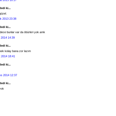
edi ki...
güzel.
ık 2013 23:38
edi ki...
dece bunlar var da öbürleri yok amk
 2014 14:39
edi ki...
pek kolay bana zor lazım
t 2014 18:41
edi ki...
ıs 2014 12:37
edi ki...
 yok