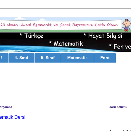
ıf
4. Sınıf
5. Sınıf
Matematik
Font
Çarşamba
soru bolumu
tematik Dersi