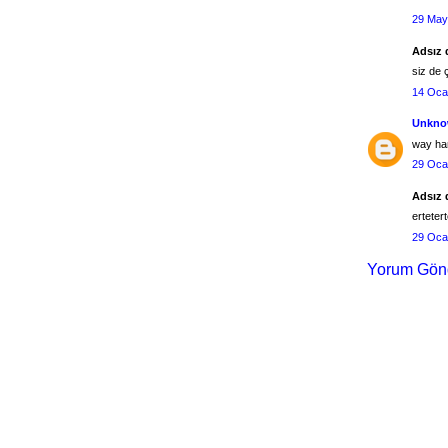
29 May
Adsız d
siz de
14 Oca
Unkn
way ha
29 Oca
Adsız d
ertetert
29 Oca
Yorum Gön