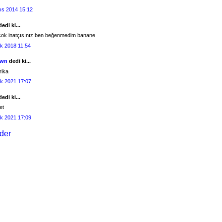
ıs 2014 15:12
edi ki...
 çok inatçısınız ben beğenmedim banane
k 2018 11:54
own
dedi ki...
rika
k 2021 17:07
edi ki...
et
k 2021 17:09
der