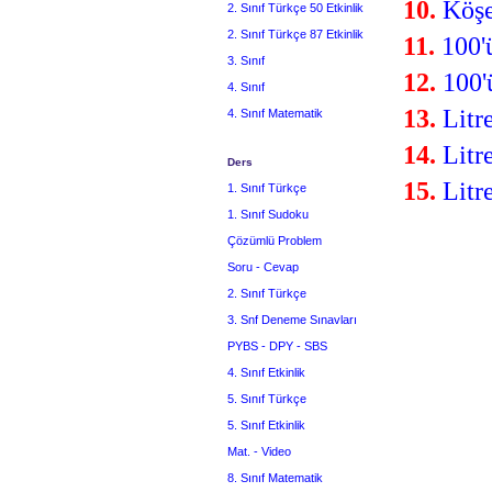
10.
Köş
2. Sınıf Türkçe 50 Etkinlik
2. Sınıf Türkçe 87 Etkinlik
11.
100'
3. Sınıf
12.
100'
4. Sınıf
13.
Litre
4. Sınıf Matematik
14.
Litr
Ders
15.
Litr
1. Sınıf Türkçe
1. Sınıf Sudoku
Çözümlü Problem
Soru - Cevap
2. Sınıf Türkçe
3. Snf Deneme Sınavları
PYBS - DPY - SBS
4. Sınıf Etkinlik
5. Sınıf Türkçe
5. Sınıf Etkinlik
Mat. - Video
8. Sınıf Matematik