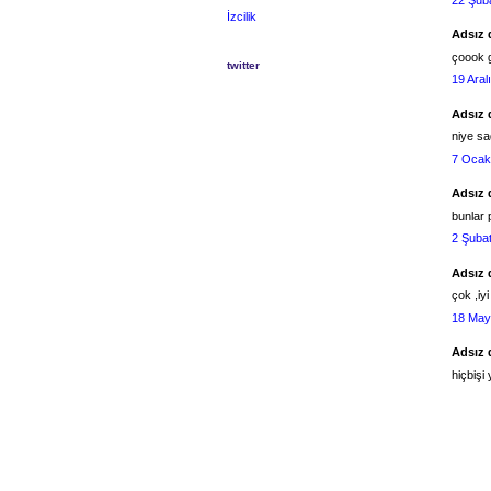
İzcilik
Adsız d
çoook 
twitter
19 Aral
Adsız d
niye sa
7 Ocak
Adsız d
bunlar 
2 Şuba
Adsız d
çok ,iyi
18 May
Adsız d
hiçbişi