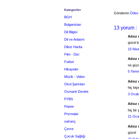
Kategoriler
Gönderen
Ödev
BGH
Bulgaristan
13 yorum :
Dil Bilgisi
Adsız d
Dil ve Anlatım
güzel 
Dilsiz Harita
15 Nis
Film - Dizi
Adsız d
Futbol
ne güze
Hikayeler
5 Temm
Müzik - Video
Adsız d
Okul Şarkıları
hiç biş
Osmanlı Devleti
3 Ocak
PYBS
Adsız d
Pepee
hiç bir
Prizmalar
21 Oca
satranç
Adsız d
Çevre
güzel
Çocuk Sağlığı
22 Şub