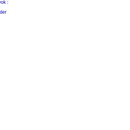
ok :
der