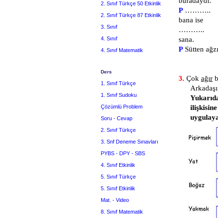
buradaydı.
2. Sınıf Türkçe 50 Etkinlik
P
………..
2. Sınıf Türkçe 87 Etkinlik
bana ise
3. Sınıf
………..
4. Sınıf
sana.
P
Sütten ağ
4. Sınıf Matematik
Ders
3.
Çok
ağır
b
1. Sınıf Türkçe
Arkadaş
1. Sınıf Sudoku
Yukarıda
Çözümlü Problem
ilişkisin
uygulaya
Soru - Cevap
2. Sınıf Türkçe
3. Snf Deneme Sınavları
PYBS - DPY - SBS
4. Sınıf Etkinlik
5. Sınıf Türkçe
5. Sınıf Etkinlik
Mat. - Video
8. Sınıf Matematik