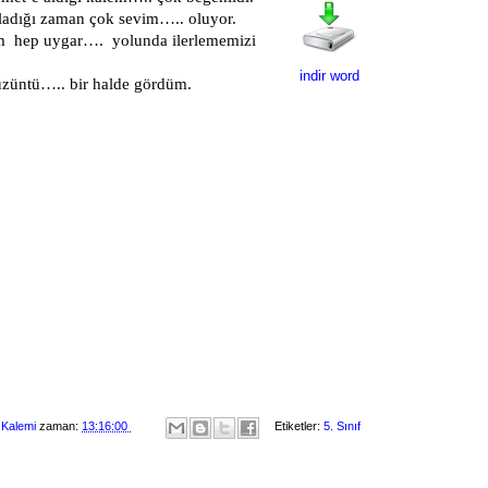
ladığı zaman çok sevim….. oluyor.
im hep uygar…. yolunda ilerlememizi
indir word
züntü….. bir halde gördüm.
 Kalemi
zaman:
13:16:00
Etiketler:
5. Sınıf