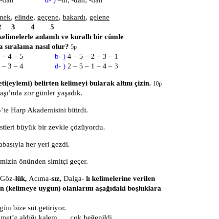
kmek
,
elinde
,
geçene
,
bakardı
,
gelene
 3 4 5
elimelerle anlamlı ve kurallı bir cümle
a sıralama nasıl olur?
5p
 – 3 – 4 – 5
b- )
4 – 5 – 2 – 3 – 1
 – 5 – 3 – 4
d- )
2 – 5 – 1 – 4 – 3
ti(eylemi) belirten kelimeyi bularak altını çizin.
10p
aşı’nda zor günler yaşadık.
’te Harp Akademisini bitirdi.
leri büyük bir zevkle çözüyordu.
abasıyla her yeri gezdi.
imizin önünden simitçi geçer.
Göz-
lük,
Acıma-
sız,
Dalga-
lı kelimelerine verilen
n (kelimeye uygun) olanlarını aşağıdaki boşluklara
ün bize süt getiriyor.
met’e aldığı kalem….. çok beğenildi.