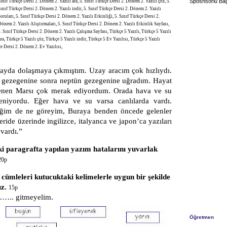
Sposnsorlu Bağ
ınıf Türkçe Dersi 2. Dönem 2. Yazılı ara, 5. Sınıf Türkçe Dersi 2. Dönem 2. Yazılı çöz, 5.
ınıf Türkçe Dersi 2. Dönem 2. Yazılı indir, 5. Sınıf Türkçe Dersi 2. Dönem 2. Yazılı
oruları, 5. Sınıf Türkçe Dersi 2. Dönem 2. Yazılı Etkinliği, 5. Sınıf Türkçe Dersi 2.
önem 2. Yazılı Alıştırmaları, 5. Sınıf Türkçe Dersi 2. Dönem 2. Yazılı Etkinlik Sayfası,
. Sınıf Türkçe Dersi 2. Dönem 2. Yazılı Çalışma Sayfası, Türkçe 5 Yazılı, Türkçe 5 Yazılı
ara, Türkçe 5 Yazılı çöz, Türkçe 5 Yazılı indir, Türkçe 5 Ev Yazılısı, Türkçe 5 Yazılı
çe Dersi 2. Dönem 2. Ev Yazılısı,
laşmaya çıkmıştım. Uzay aracım çok hızlıydı.
 gezegenine sonra neptün gezegenine uğradım. Hayat
enen Marsı çok merak ediyordum. Orada hava ve su
eniyordu. Eğer hava ve su varsa canlılarda vardı.
iğim de ne göreyim, Buraya benden öncede gelenler
eride üzerinde ingilizce, italyanca ve japon’ca yazıları
 vardı.”
i paragrafta yapılan yazım hatalarını yuvarlak
20p
cümleleri kutucuktaki kelimelerle uygun bir şekilde
ız.
15p
.. gitmeyelim.
Öğretmen