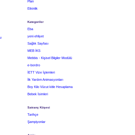
Plan
Etkinlik
Kategoriler
Eba
yeni ehliyet
u
Sağlık Sayfası
MEB İKS
Mebbis - Kişisel Bilgiler Modülü
e-bordro
İETT Vize İşlemleri
İlk Yardım Animasyonları
Boy Kilo Vücut kitle Hesaplama
Bebek İsimleri
Satranç Köşesi
Tarihçe
Şampiyonlar