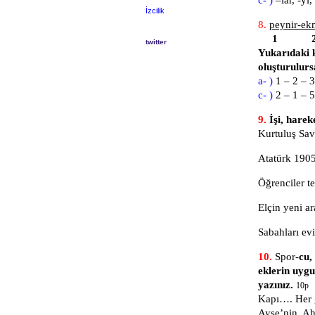
İzcilik
8.
peynir-e
1 2
twitter
Yukarıdaki k
oluşturulurs
a- )
1 – 2
c- )
2 – 1
9.
İşi, hareke
Kurtuluş Sav
Atatürk 1905
Öğrenciler test
Elçin yeni ar
Sabahları ev
10.
Spor-
cu,
eklerin uygu
yazınız.
10p
Kapı…. Her g
Ayşe’nin, Ah