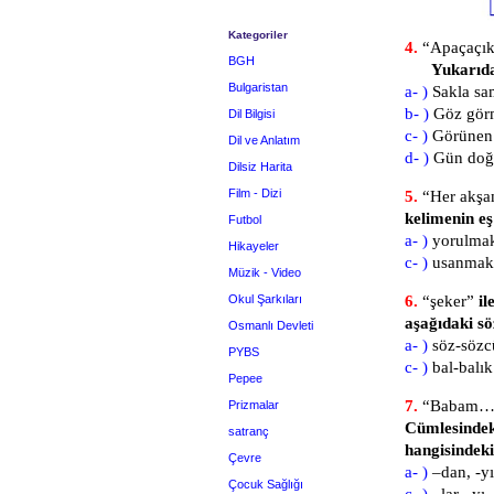
Kategoriler
4.
“Apaçaçık 
BGH
Yukarıda
Bulgaristan
a- )
Sakla sa
b- )
Göz görm
Dil Bilgisi
c- )
Görünen 
Dil ve Anlatım
d- )
Gün doğ
Dilsiz Harita
Film - Dizi
5.
“Her akşa
kelimenin eş
Futbol
a- )
yorulma
Hikayeler
c- )
usanmak
Müzik - Video
Okul Şarkıları
6.
“şeker”
il
aşağıdaki sö
Osmanlı Devleti
a- )
söz
PYBS
c- )
bal
Pepee
7.
“Babam… d
Prizmalar
Cümlesindeki
satranç
hangisindeki
Çevre
a- )
–dan,
Çocuk Sağlığı
c- )
–lar,