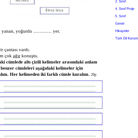
2. Sınıf
4. Sınıf Proje
5. Sınıf
Genel
zı yanan, yoğurdu ………… yer.
Hikayeler
Türk Dil Kurum
ir çantası vardı.
ım çok
ağır
konuştu.
ki cümlede altı çizili kelimeler arasındaki anlam
e benzer cümleleri aşağıdaki kelimeler için
lım. Her kelimeden iki farklı cümle kuralım.
20p