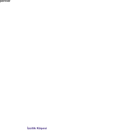
lantılar
İzcilik Köşesi