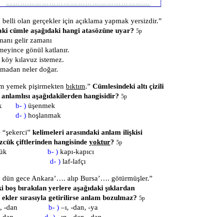
belli olan gerçekler için açıklama yapmak yersizdir.”
ki cümle aşağıdaki hangi atasözüne uyar?
5p
manı gelir zamanı
eyince gönül katlanır.
köy kılavuz istemez.
madan neler doğar.
m yemek pişirmekten
bıktım
.”
Cümlesindeki altı çizili
 anlamlısı aşağıdakilerden hangisidir?
5p
k
b- )
üşenmek
d- )
hoşlanmak
e
“şekerci”
kelimeleri arasındaki anlam ilişkisi
zcük çiftlerinden hangisinde
yoktur
?
5p
-sözcük
b- )
kapı-kapıcı
-balık
d- )
laf-lafçı
ün gece Ankara’…. alıp Bursa’…. götürmüşler.”
 boş bırakılan yerlere aşağıdaki şıklardan
 ekler sırasıyla getirilirse anlam bozulmaz?
5p
 -yı, -dan
b- )
–ı, -dan, -ya
 -yı, -dan
d- )
–ın, -dan, -dan