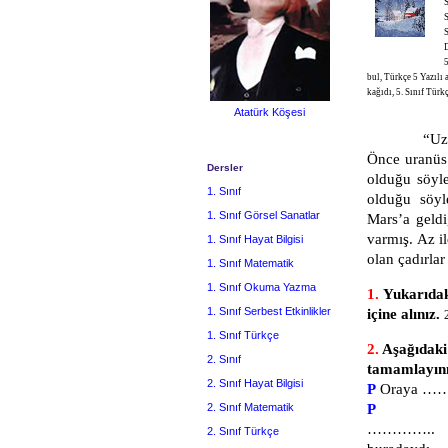
S
S
S
D
5
bul, Türkçe 5 Yazılı 
kağıdı, 5. Sınıf Türk
Atatürk Köşesi
“Uzayda do
Önce uranüs
Dersler
olduğu söyl
1. Sınıf
olduğu söyl
1. Sınıf Görsel Sanatlar
Mars’a geld
varmış. Az il
1. Sınıf Hayat Bilgisi
olan çadırlar
1. Sınıf Matematik
1. Sınıf Okuma Yazma
1.
Yukarıdak
1. Sınıf Serbest Etkinlikler
içine alınız.
1. Sınıf Türkçe
2.
Aşağıdaki 
2. Sınıf
tamamlayın
2. Sınıf Hayat Bilgisi
P
Oraya ………
2. Sınıf Matematik
P
…………..
2. Sınıf Türkçe