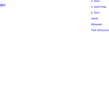
2. Sınıf
der
4. Sınıf Proje
5. Sınıf
Genel
Hikayeler
Türk Dil Kurum