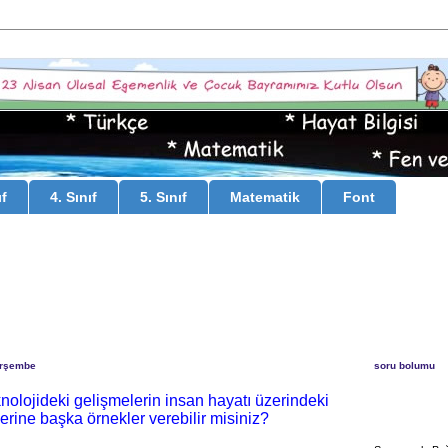
ıf
4. Sınıf
5. Sınıf
Matematik
Font
erşembe
soru bolumu
knolojideki gelişmelerin insan hayatı üzerindeki
lerine başka örnekler verebilir misiniz?