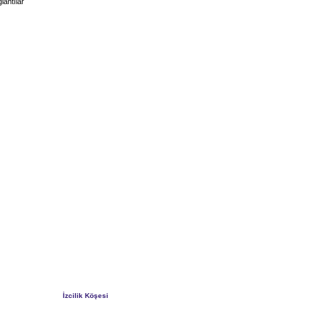
lantılar
İzcilik Köşesi