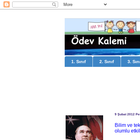
1. Sınıf
2. Sınıf
3. Sın
9 Şubat 2012 P
Bilim ve te
olumlu etki