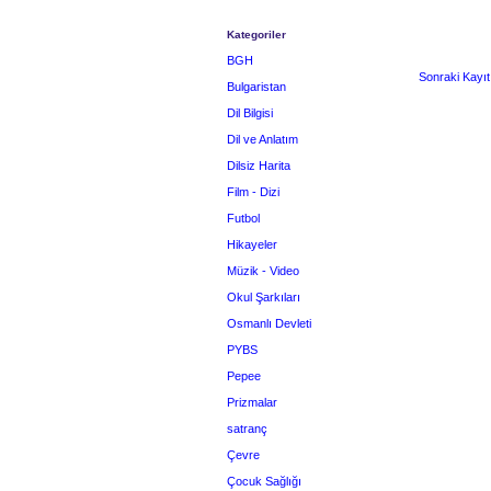
Kategoriler
BGH
Sonraki Kayıt
Bulgaristan
Dil Bilgisi
Dil ve Anlatım
Dilsiz Harita
Film - Dizi
Futbol
Hikayeler
Müzik - Video
Okul Şarkıları
Osmanlı Devleti
PYBS
Pepee
Prizmalar
satranç
Çevre
Çocuk Sağlığı