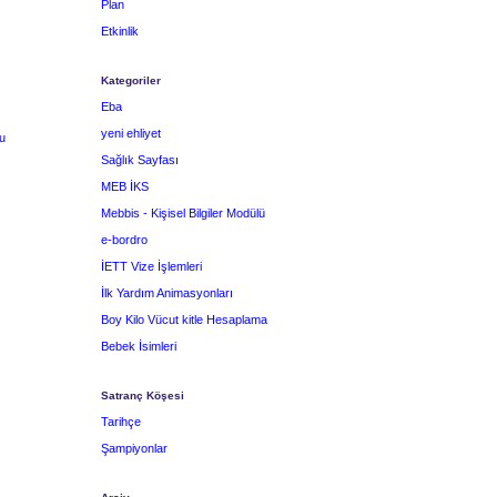
Plan
Etkinlik
Kategoriler
Eba
yeni ehliyet
u
Sağlık Sayfası
MEB İKS
Mebbis - Kişisel Bilgiler Modülü
e-bordro
İETT Vize İşlemleri
İlk Yardım Animasyonları
Boy Kilo Vücut kitle Hesaplama
Bebek İsimleri
Satranç Köşesi
Tarihçe
Şampiyonlar