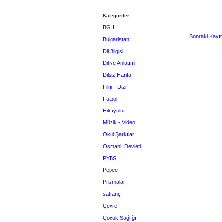
Kategoriler
BGH
Sonraki Kayıt
Bulgaristan
Dil Bilgisi
Dil ve Anlatım
Dilsiz Harita
Film - Dizi
Futbol
Hikayeler
Müzik - Video
Okul Şarkıları
Osmanlı Devleti
PYBS
Pepee
Prizmalar
satranç
Çevre
Çocuk Sağlığı