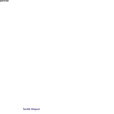
lantılar
İzcilik Köşesi