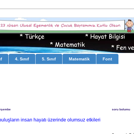
ıf
4. Sınıf
5. Sınıf
Matematik
Font
erşembe
soru bolumu
buluşların insan hayatı üzerinde olumsuz etkileri