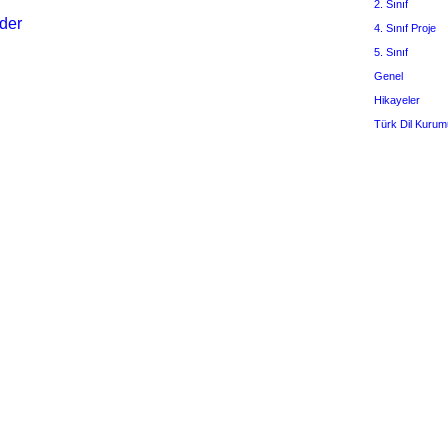
2. Sınıf
der
4. Sınıf Proje
5. Sınıf
Genel
Hikayeler
Türk Dil Kurum