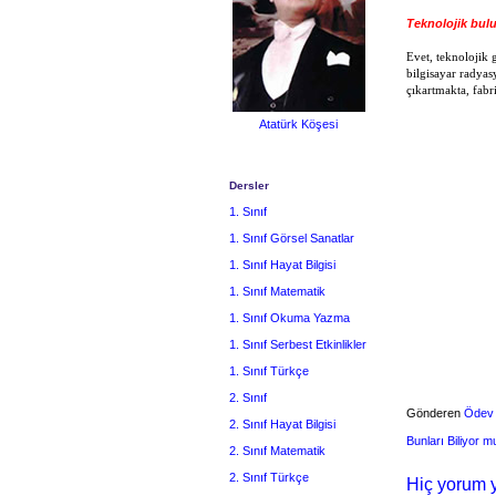
Teknolojik bulu
Evet, teknolojik 
bilgisayar radyas
çıkartmakta, fabr
Atatürk Köşesi
Dersler
1. Sınıf
1. Sınıf Görsel Sanatlar
1. Sınıf Hayat Bilgisi
1. Sınıf Matematik
1. Sınıf Okuma Yazma
1. Sınıf Serbest Etkinlikler
1. Sınıf Türkçe
2. Sınıf
Gönderen
Ödev
2. Sınıf Hayat Bilgisi
Bunları Biliyor 
2. Sınıf Matematik
2. Sınıf Türkçe
Hiç yorum y