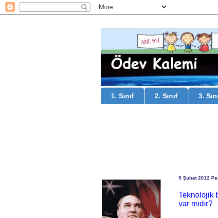
1. Sınıf
2. Sınıf
3. Sın
9 Şubat 2012 P
Teknolojik 
var mıdır?