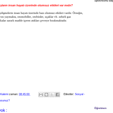
Sposnsorlu Bağ
şların insan hayatı üzerinde olumsuz etkileri var mıdır?
gelişmelerin insan hayatı üzerinde bazı olumsuz etkileri vardır. Örneğin,
yon yaymakta, otomobiller, otobüsler, uçaklar vb. zehirli gaz
ikalar zararlı madde içeren atıkları çevreye bırakmaktadır.
 Kalemi
zaman:
08:45:00
Etiketler:
Sosyal -
musunuz?
Öğretmen
ok :