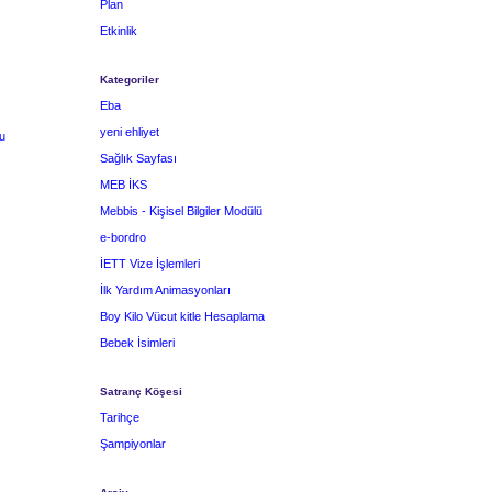
Plan
Etkinlik
Kategoriler
Eba
yeni ehliyet
u
Sağlık Sayfası
MEB İKS
Mebbis - Kişisel Bilgiler Modülü
e-bordro
İETT Vize İşlemleri
İlk Yardım Animasyonları
Boy Kilo Vücut kitle Hesaplama
Bebek İsimleri
Satranç Köşesi
Tarihçe
Şampiyonlar