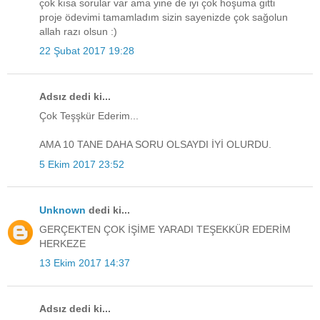
çok kısa sorular var ama yine de iyi çok hoşuma gitti
proje ödevimi tamamladım sizin sayenizde çok sağolun
allah razı olsun :)
22 Şubat 2017 19:28
Adsız dedi ki...
Çok Teşşkür Ederim...
AMA 10 TANE DAHA SORU OLSAYDI İYİ OLURDU.
5 Ekim 2017 23:52
Unknown
dedi ki...
GERÇEKTEN ÇOK İŞİME YARADI TEŞEKKÜR EDERİM
HERKEZE
13 Ekim 2017 14:37
Adsız dedi ki...