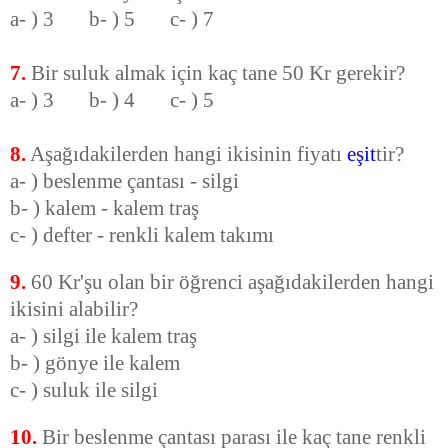
a- ) 3 b- ) 5 c- ) 7
7.
Bir suluk almak için kaç tane 50 Kr gerekir?
a- ) 3 b- ) 4 c- ) 5
8.
Aşağıdakilerden hangi ikisinin fiyatı
eşit
tir?
a- ) beslenme çantası - silgi
b- ) kalem - kalem traş
c- ) defter - renkli kalem takımı
9.
60 Kr'şu olan bir öğrenci aşağıdakilerden hangi
ikisini alabilir?
a- ) silgi ile kalem traş
b- ) gönye ile kalem
c- ) suluk ile silgi
10.
Bir beslenme çantası parası ile kaç tane renkli