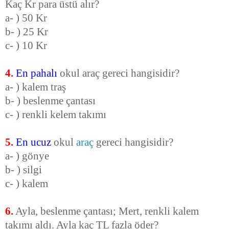
Kaç Kr para üstü alır?
a- ) 50 Kr
b- ) 25 Kr
c- ) 10 Kr
4.
En pahalı
okul araç gereci hangisidir?
a- ) kalem traş
b- ) beslenme çantası
c- ) renkli kelem takımı
5.
En ucuz
okul
araç
gereci hangisidir?
a- ) gönye
b- ) silgi
c- ) kalem
6.
Ayla, beslenme çantası; Mert, renkli kalem
takımı aldı. Ayla kaç TL fazla öder?