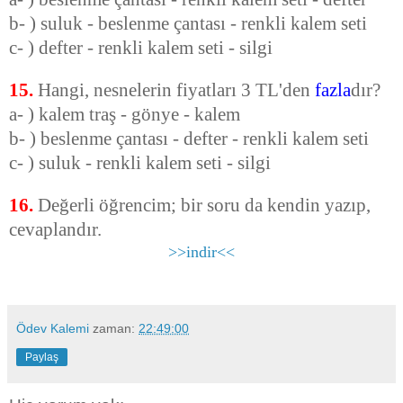
b- ) suluk - beslenme çantası - renkli kalem seti
c- ) defter - renkli kalem seti - silgi
15.
Hangi, nesnelerin fiyatları 3 TL'den
fazla
dır?
a- ) kalem traş - gönye - kalem
b- ) beslenme çantası - defter - renkli kalem seti
c- ) suluk - renkli kalem seti - silgi
16.
Değerli öğrencim; bir soru da kendin yazıp,
cevaplandır.
>>indir<<
Ödev Kalemi
zaman:
22:49:00
Paylaş