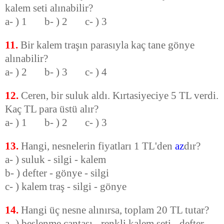
kalem seti alınabilir?
a- ) 1 b- ) 2 c- ) 3
11.
Bir kalem traşın parasıyla kaç tane gönye
alınabilir?
a- ) 2 b- ) 3 c- ) 4
12.
Ceren, bir suluk aldı. Kırtasiyeciye 5 TL verdi.
Kaç TL para üstü alır?
a- ) 1 b- ) 2 c- ) 3
13.
Hangi, nesnelerin fiyatları 1 TL'den
az
dır?
a- ) suluk - silgi - kalem
b- ) defter - gönye - silgi
c- ) kalem traş - silgi - gönye
14.
Hangi üç nesne alınırsa, toplam 20 TL tutar?
a- ) beslenme çantası - renkli kalem seti - defter