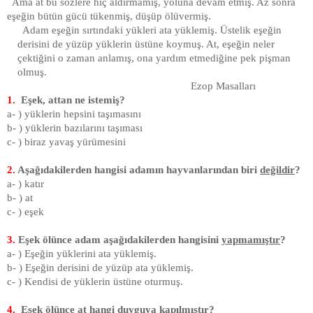
Ama at bu sözlere hiç aldırmamış, yoluna devam etmiş. Az sonra
eşeğin bütün gücü tükenmiş, düşüp ölüvermiş.
Adam eşeğin sırtındaki yükleri ata yüklemiş. Üstelik eşeğin
derisini de yüzüp yüklerin üstüne koymuş. At, eşeğin neler
çektiğini o zaman anlamış, ona yardım etmediğine pek pişman
olmuş.
Ezop Masalları
1.
Eşek, attan ne istemiş?
a- ) yüklerin hepsini taşımasını
b- ) yüklerin bazılarını taşıması
c- ) biraz yavaş yürümesini
2.
Aşağıdakilerden hangisi adamın hayvanlarından biri
değildir
?
a- ) katır
b- ) at
c- ) eşek
3.
Eşek ölünce adam aşağıdakilerden hangisini
yapmamıştır
?
a- ) Eşeğin yüklerini ata yüklemiş.
b- ) Eşeğin derisini de yüzüp ata yüklemiş.
c- ) Kendisi de yüklerin üstüne oturmuş.
4.
Eşek ölünce at hangi duyguya kapılmıştır?