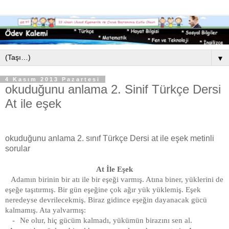
▼
4 Kasım 2013 Pazartesi
okuduğunu anlama 2. Sinif Türkçe Dersi
At ile eşek
okuduğunu anlama 2. sınıf Türkçe Dersi at ile eşek metinli
sorular
At İle Eşek
Adamın birinin bir atı ile bir eşeği varmış. Atına biner, yüklerini de
eşeğe taşıtırmış. Bir gün eşeğine çok ağır yük yüklemiş. Eşek
neredeyse devrilecekmiş. Biraz gidince eşeğin dayanacak gücü
kalmamış. Ata yalvarmış:
-
Ne olur, hiç gücüm kalmadı, yükümün birazını sen al.