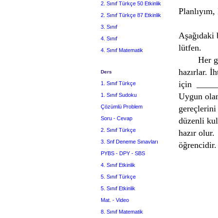
2. Sınıf Türkçe 50 Etkinlik
Planlıyım,
2. Sınıf Türkçe 87 Etkinlik
3. Sınıf
Aşağıdaki 
4. Sınıf
lütfen.
4. Sınıf Matematik
Her gün
hazırlar. İ
Ders
için ____
1. Sınıf Türkçe
Uygun olan
1. Sınıf Sudoku
Çözümlü Problem
gereçleri
Soru - Cevap
düzenli ku
2. Sınıf Türkçe
hazır olur
3. Snf Deneme Sınavları
öğrencidir.
PYBS - DPY - SBS
4. Sınıf Etkinlik
5. Sınıf Türkçe
5. Sınıf Etkinlik
Mat. - Video
8. Sınıf Matematik