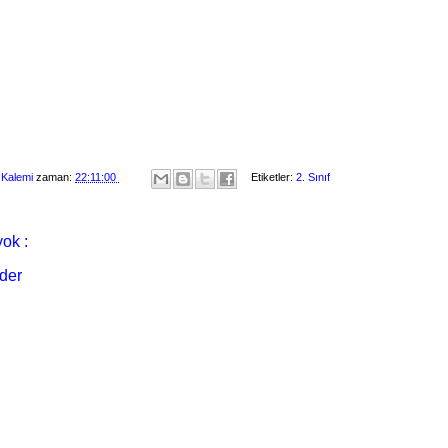
 Kalemi
zaman:
22:11:00
Etiketler:
2. Sınıf
ok :
der