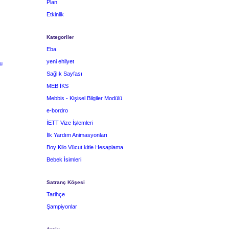
Plan
Etkinlik
Kategoriler
Eba
yeni ehliyet
u
Sağlık Sayfası
MEB İKS
Mebbis - Kişisel Bilgiler Modülü
e-bordro
İETT Vize İşlemleri
İlk Yardım Animasyonları
Boy Kilo Vücut kitle Hesaplama
Bebek İsimleri
Satranç Köşesi
Tarihçe
Şampiyonlar