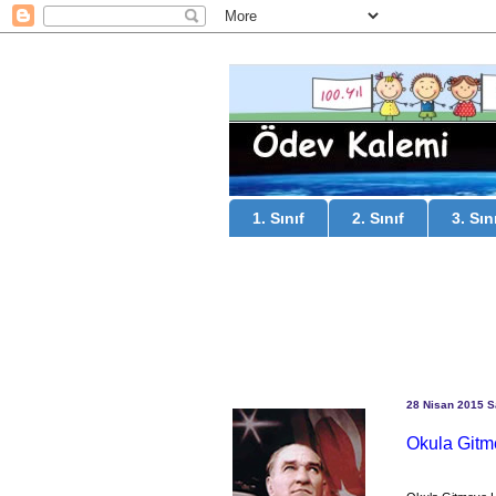
1. Sınıf
2. Sınıf
3. Sın
28 Nisan 2015 S
Okula Gitme