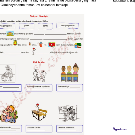
zılanıyorum çalışma sayfası 2. sınıf hayat bilgisi dersi çalışması
Sposnsorlu Bağ
 Okul heyecanım teması ev çalışması fotokopi
Öğretmen