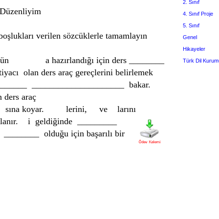
2. Sınıf
 Düzenliyim
4. Sınıf Proje
5. Sınıf
boşlukları verilen sözcüklerle tamamlayın
Genel
Hikayeler
 a hazırlandığı için ders ________
Türk Dil Kurum
htiyacı
olan ders araç gereçlerini belirlemek
_______ _____________________ bakar.
 ders araç
ni sına koyar. lerini, ve larını
llanır. i geldiğinde _________
. ________ olduğu için başarılı bir