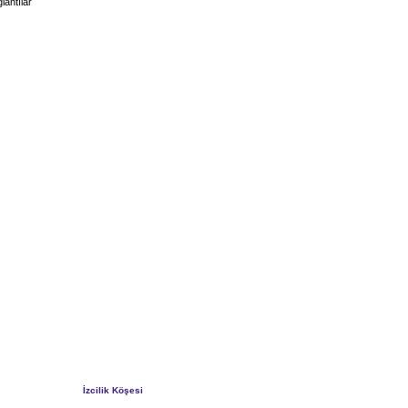
lantılar
İzcilik Köşesi