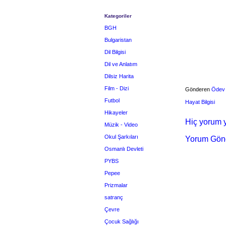
Kategoriler
BGH
Bulgaristan
Dil Bilgisi
Dil ve Anlatım
Dilsiz Harita
Film - Dizi
Gönderen
Ödev
Futbol
Hayat Bilgisi
Hikayeler
Hiç yorum y
Müzik - Video
Okul Şarkıları
Yorum Gön
Osmanlı Devleti
PYBS
Pepee
Prizmalar
satranç
Çevre
Çocuk Sağlığı