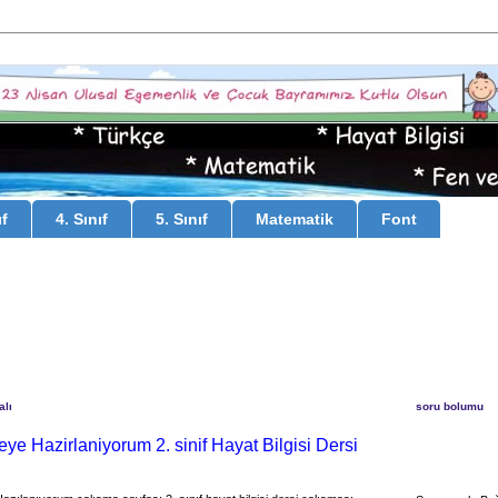
ıf
4. Sınıf
5. Sınıf
Matematik
Font
alı
soru bolumu
ye Hazirlaniyorum 2. sinif Hayat Bilgisi Dersi