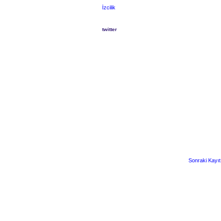
İzcilik
twitter
Sonraki Kayıt