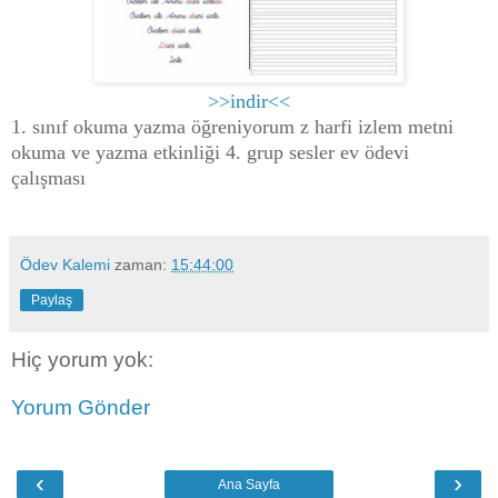
>>indir<<
1. sınıf okuma yazma öğreniyorum z harfi izlem metni
okuma ve yazma etkinliği 4. grup sesler ev ödevi
çalışması
Ödev Kalemi
zaman:
15:44:00
Paylaş
Hiç yorum yok:
Yorum Gönder
‹
›
Ana Sayfa