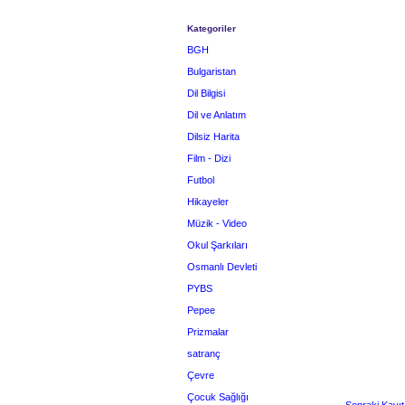
Kategoriler
BGH
Bulgaristan
Dil Bilgisi
Dil ve Anlatım
Dilsiz Harita
Film - Dizi
Futbol
Hikayeler
Müzik - Video
Okul Şarkıları
Osmanlı Devleti
PYBS
Pepee
Prizmalar
satranç
Çevre
Çocuk Sağlığı