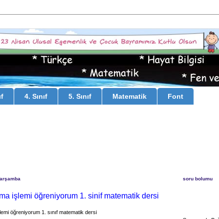
ıf
4. Sınıf
5. Sınıf
Matematik
Font
Çarşamba
soru bolumu
arma işlemi öğreniyorum 1. sinif matematik dersi
şlemi öğreniyorum 1. sınıf matematik dersi