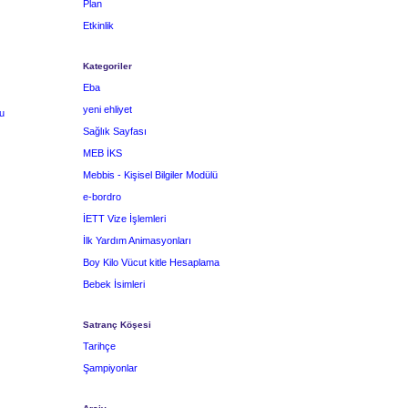
Plan
Etkinlik
Kategoriler
Eba
yeni ehliyet
u
Sağlık Sayfası
MEB İKS
Mebbis - Kişisel Bilgiler Modülü
e-bordro
İETT Vize İşlemleri
İlk Yardım Animasyonları
Boy Kilo Vücut kitle Hesaplama
Bebek İsimleri
Satranç Köşesi
Tarihçe
Şampiyonlar