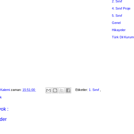
2. Sınıf
4. Sınıf Proje
5. Sınıf
Genel
Hikayeler
Türk Dil Kurum
 Kalemi
zaman:
15:51:00
Etiketler:
1. Sınıf
,
ik
ok :
der