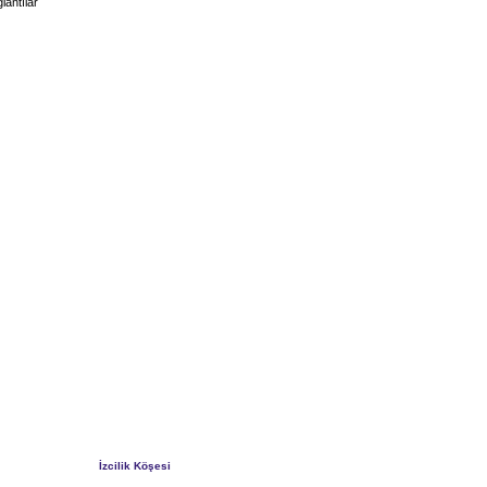
lantılar
İzcilik Köşesi