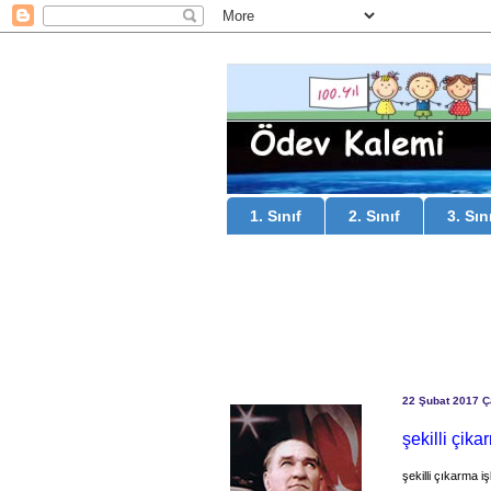
1. Sınıf
2. Sınıf
3. Sın
22 Şubat 2017 
şekilli çik
şekilli çıkarma i