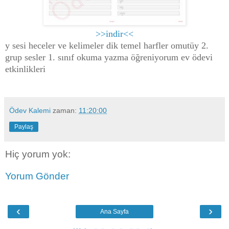
>>indir<<
y sesi heceler ve kelimeler dik temel harfler omutüy 2.
grup sesler 1. sınıf okuma yazma öğreniyorum ev ödevi
etkinlikleri
Ödev Kalemi
zaman:
11:20:00
Paylaş
Hiç yorum yok:
Yorum Gönder
‹
›
Ana Sayfa