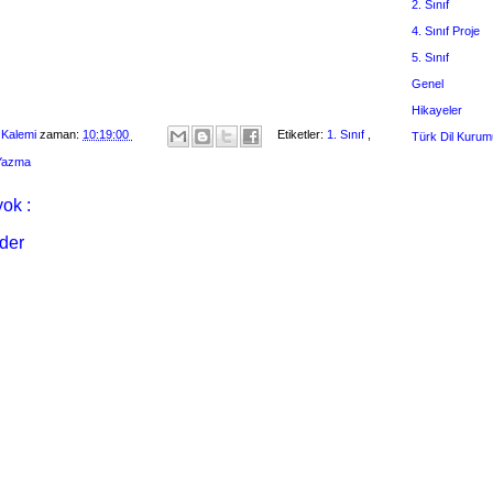
2. Sınıf
4. Sınıf Proje
5. Sınıf
Genel
Hikayeler
 Kalemi
zaman:
10:19:00
Etiketler:
1. Sınıf
,
Türk Dil Kurum
 Yazma
ok :
der