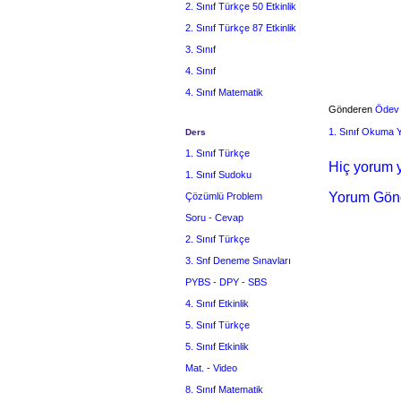
2. Sınıf Türkçe 50 Etkinlik
2. Sınıf Türkçe 87 Etkinlik
3. Sınıf
4. Sınıf
4. Sınıf Matematik
Gönderen
Ödev
1. Sınıf Okuma
Ders
1. Sınıf Türkçe
Hiç yorum y
1. Sınıf Sudoku
Yorum Gön
Çözümlü Problem
Soru - Cevap
2. Sınıf Türkçe
3. Snf Deneme Sınavları
PYBS - DPY - SBS
4. Sınıf Etkinlik
5. Sınıf Türkçe
5. Sınıf Etkinlik
Mat. - Video
8. Sınıf Matematik