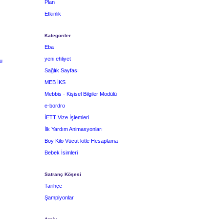
Plan
Etkinlik
Kategoriler
Eba
yeni ehliyet
u
Sağlık Sayfası
MEB İKS
Mebbis - Kişisel Bilgiler Modülü
e-bordro
İETT Vize İşlemleri
İlk Yardım Animasyonları
Boy Kilo Vücut kitle Hesaplama
Bebek İsimleri
Satranç Köşesi
Tarihçe
Şampiyonlar