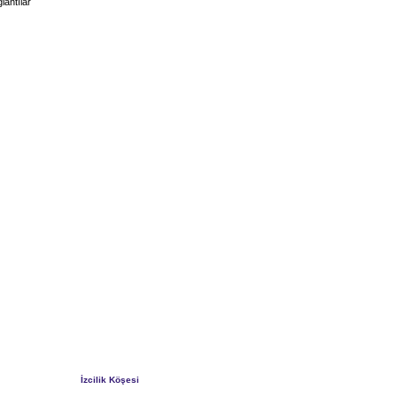
lantılar
İzcilik Köşesi