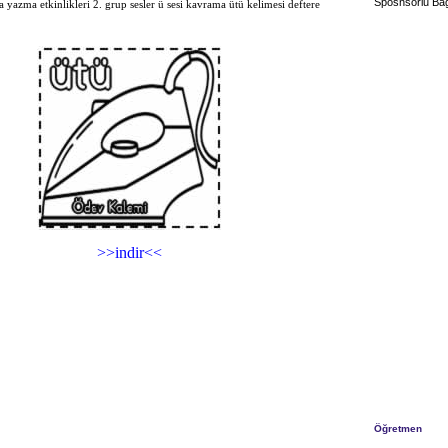
Sposnsorlu Bağ
a yazma etkinlikleri 2. grup sesler ü sesi kavrama ütü kelimesi deftere
>>indir<<
Öğretmen