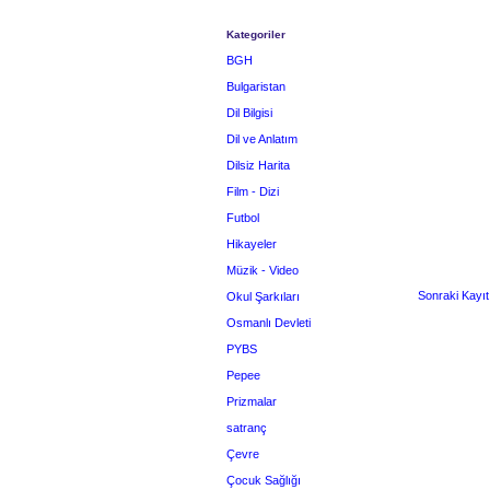
Kategoriler
BGH
Bulgaristan
Dil Bilgisi
Dil ve Anlatım
Dilsiz Harita
Film - Dizi
Futbol
Hikayeler
Müzik - Video
Sonraki Kayıt
Okul Şarkıları
Osmanlı Devleti
PYBS
Pepee
Prizmalar
satranç
Çevre
Çocuk Sağlığı