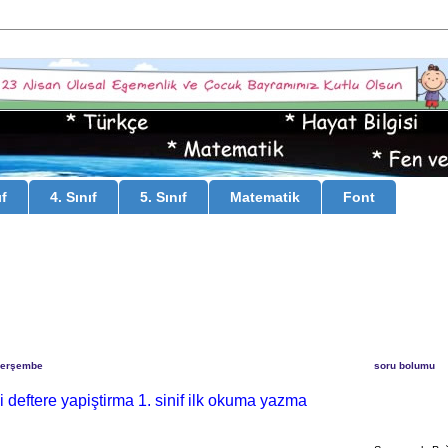
ıf
4. Sınıf
5. Sınıf
Matematik
Font
Perşembe
soru bolumu
i deftere yapiştirma 1. sinif ilk okuma yazma