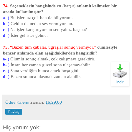
74.
Seçeneklerin hangisinde
zıt (karşıt)
anlamlı kelimeler bir
arada kullanılmıştır?
a- )
Bu işleri az çok ben de biliyorum.
b- )
Geldin de neden ses vermiyorsun.
c- )
Ne işler karıştırıyorsun sen yalnız başına?
d- )
İster gel ister gelme.
75.
“Bazen tüm çabalar, uğraşlar sonuç vermiyor.”
cümlesiyle
benzer anlamda olan aşağıdakilerden hangisidir?
a- )
Olumlu sonuç almak, çok çalışmayı gerektirir.
b- )
İnsan her zaman güzel sona ulaşamayabilir.
c- )
Sana verdiğim bunca emek boşa gitti.
d- )
Bazen sonuca ulaşmak zaman alabilir.
indir
Ödev Kalemi
zaman:
16:29:00
Paylaş
Hiç yorum yok: