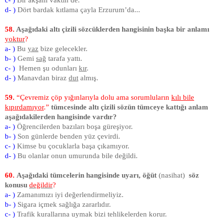
d- )
Dört bardak kıtlama çayla Erzurum’da...
58.
Aşağıdaki altı çizili sözcüklerden hangisinin başka bir anlamı
yoktur
?
a- )
Bu
yaz
bize gelecekler.
b- )
Gemi
sağ
tarafa yattı.
c- )
Hemen şu odunları
kır
.
d- )
Manavdan biraz
dut
almış.
59.
“Çevremiz çöp yığınlarıyla dolu ama sorumluların
kılı bile
kıpırdamıyor
.”
tümcesinde altı çizili sözün tümceye kattığı anlam
aşağıdakilerden hangisinde vardır?
a- )
Öğrencilerden bazıları boşa güreşiyor.
b- )
Son günlerde benden yüz çevirdi.
c- )
Kimse bu çocuklarla başa çıkamıyor.
d- )
Bu olanlar onun umurunda bile değildi.
60.
Aşağıdaki tümcelerin hangisinde uyarı, öğüt
(nasihat)
söz
konusu
değildir
?
a- )
Zamanımızı iyi değerlendirmeliyiz.
b- )
Sigara içmek sağlığa zararlıdır.
c- )
Trafik kurallarına uymak bizi tehlikelerden korur.