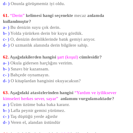
d- )
Onunla görüşmemiz iyi oldu.
61.
“Derin”
kelimesi hangi seçenekte
mecaz
anlamda
kullanılmıştır?
a- )
Bu denizin suyu çok derin.
b- )
Yolda yürürken derin bir kuyu gördük.
c- )
O, denizin derinliklerinde batık gemiyi arıyor.
d- )
O uzmanlık alanında derin bilgilere sahip.
62.
Aşağıdakilerden hangisi
şart (koşul)
cümlesidir?
a- )
Okula gidersen harçlığını veririm.
b- )
Sınavı bir kazansam.
c- )
Bahçede oynamayın.
d- )
O kitaplardan hangisini okuyacaksın?
63.
Aşağıdaki atasözlerinden hangisi
“Yardım ve iyiliksever
kimseleri herkes sever, sayar”
anlamını vurgulamaktadır?
a- )
Üzüm üzüme baka baka kararır.
b- )
Lafla peynir gemisi yürümez.
c- )
Taş düştüğü yerde ağırdır
d- )
Veren el, alandan üstündür