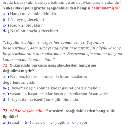
orada kalacaktık. Haritaya baktım, bu adalar Marmaris’e yakındı.”
Yukarıdaki paragrafta aşağıdakilerden hangisi
belirtilmemiştir
?
a- )
Hangi mevsimde oldukları
b- )
Nereye gidecekleri
c- )
Kaç kişi oldukları
d- )
Nasıl bir araçla gidecekleri
“Hayatta istediğimiz rüzgâr her zaman esmez. Yaşanılan
başarısızlıklar, ders almayı sağlayan fırsatlardır. En büyük kazanç
başarısızlıklardan ders çıkarmaktır. Başarmak için sonuca ulaşana
kadar mücadele edilmelidir.”
72.
Yukarıdaki parçada aşağıdakilerden hangisine
değinilmemiştir?
a- )
Başarısızlıkların sonrasında insan hatalarını
değerlendirmelidir.
b- )
Başarmak için sonuna kadar gayret gösterilmelidir.
c- )
yaşanılan başarısızlıklar insan ders çıkarma fırsatı verir.
d- )
Hayat daima istediğimiz gibi olmalıdır.
73.
“Ağaç yaşken eğilir.”
atasözü, aşağıdakilerden hangisi ile
ilgilidir?
a- )
sanat
b- )
meslek
c- )
eğitim
d- )
spor