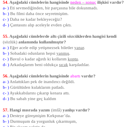
54.
Aşağıdaki cümlelerin hangisinde
neden – sonuç
ilişkisi vardır?
a- )
Eti sevmediğinden, bir parçasına bile dokunmadı.
b- )
Bu filmi daha önce seyretmiştim.
c- )
Daha ne kadar bekleyeceğiz?
d- )
Çantasını alıp aceleyle evden çıktı.
55.
Aşağıdaki cümlelerde altı çizili sözcüklerden hangisi kendi
(sözlük)
anlamında kullanılmıştır?
a- )
Eğer acele edip yetişmezsek biletler
yanar
.
b- )
Sobadaki odunların hepsi
yanmış
.
c- )
Bavul o kadar ağırdı ki kollarım
koptu
.
d- )
Arkadaşlarım beni oldukça
sıcak
karşıladılar.
56.
Aşağıdaki cümlelerin hangisinde
abartı
vardır?
a- )
Anlattıkları pek de inandırıcı değildi.
b- )
Gürültüden kulaklarım patladı.
c- )
Ayakkabılarını çıkarıp kenara attı.
d- )
Bu sabah yine geç kaldım
57.
Hangi mısrada yazım
(imlâ)
yanlışı vardır?
a- )
Desteye güreşmişim Kırkpınar’da.
b- )
Durmuşum da yorgunluk çıkarmışım,
c- )
Bir akşam vaktin de.