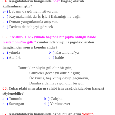
64.
Aşağıdakilerin hangisinde
“de”
bağlaç olarak
kullanılmamıştır?
a- )
Babamı da görmeni istiyorum.
b- )
Kaymakamlık da İç İşleri Bakanlığı’na bağlı.
c- )
Orman yangınlarında artış var.
d- )
Dedem de bahçeyi görecek
65.
“Atatürk 1925 yılında başında bir şapka olduğu halde
Kastamonu’ya gitti.”
cümlesinde virgül aşağıdakilerden
hangisinden sonra konulmalıdır?
a- )
yılında
b- )
Kastamonu’ya
c- )
Atatürk
d- )
halde
Tomruklar büyür gül olur bir gün,
Saniyeler geçer yıl olur bir gün;
Üç kuruş, beş kuruş deyip geçmeyin,
Damlaya damlaya göl olur bir gün.
66.
Yukarıdaki mısraların sahibi için aşağıdakilerden hangisi
söylenebilir?
a- )
Tutumlu
b- )
Çalışkan
c- )
Savurgan
d- )
Yardımsever
67.
Aşağıdakilerin hangisinde öznel bir anlatım
yoktur
?