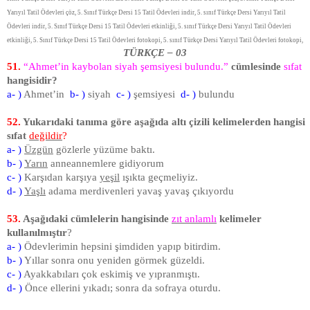
Yarıyıl Tatil Ödevleri çöz, 5. Sınıf Türkçe Dersi 15 Tatil Ödevleri indir, 5. sınıf Türkçe Dersi Yarıyıl Tatil
Ödevleri indir, 5. Sınıf Türkçe Dersi 15 Tatil Ödevleri etkinliği, 5. sınıf Türkçe Dersi Yarıyıl Tatil Ödevleri
etkinliği, 5. Sınıf Türkçe Dersi 15 Tatil Ödevleri fotokopi, 5. sınıf Türkçe Dersi Yarıyıl Tatil Ödevleri fotokopi,
TÜRKÇE – 03
51.
“Ahmet’in kaybolan siyah şemsiyesi bulundu.”
cümlesinde
sıfat
hangisidir?
a- )
Ahmet’in
b- )
siyah
c- )
şemsiyesi
d- )
bulundu
52.
Yukarıdaki tanıma göre aşağıda altı çizili kelimelerden hangisi
sıfat
değildir
?
a- )
Üzgün
gözlerle yüzüme baktı.
b- )
Yarın
anneannemlere gidiyorum
c- )
Karşıdan karşıya
yeşil
ışıkta geçmeliyiz.
d- )
Yaşlı
adama merdivenleri yavaş yavaş çıkıyordu
53.
Aşağıdaki cümlelerin hangisinde
zıt anlamlı
kelimeler
kullanılmıştır
?
a- )
Ödevlerimin hepsini şimdiden yapıp bitirdim.
b- )
Yıllar sonra onu yeniden görmek güzeldi.
c- )
Ayakkabıları çok eskimiş ve yıpranmıştı.
d- )
Önce ellerini yıkadı; sonra da sofraya oturdu.