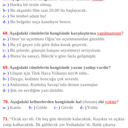
a- )
Harika bir resim olmuş.
b- )
Bu akşamki film saat 20.00’da başlayacak.
c- )
Ne tembel adam bu!
d- )
Bu belgeler suçu kanıtlıyor bence.
68.
Aşağıdaki cümlelerin hangisinde karşılaştırma
yapılmamıştır
?
a- )
Onur’un uçurtması Oğuz’un uçurtmasından güzeldir.
b- )
Bu yıl geçen yıla göre daha kurak geçecek.
c- )
Bu şehirde, güneşin batışını seyretmeyi seviyorum.
d- )
Bursa’da sanayi, Bilecik’e göre fazla gelişmiştir.
69.
Aşağıdaki cümlelerin hangisinde yazım yanlışı vardır?
a- )
Ulaşım için Türk Hava Yollarını tercih edin..
b- )
Duygu, kedimiz boncuğu çok severdi.
c- )
Atalarımız, Kurtuluş Savaşı’nda destan yazmışlar.
d- )
Şiir, en sevdiğim yazı türüdür.
70.
Aşağıdaki kelimelerden hangisinde hal
(durum)
eki
yoktur
?
a- )
Karda
b- )
Gölde
c- )
Gövde
d- )
Yolda
71.
“Ocak ayı idi. On beş gün denizde kalacaktık. Kayıkta ve açıkta
yatıp kalkacaktık. İlk gidilecek yer Yediadalar’dı. Balık çıkarsa