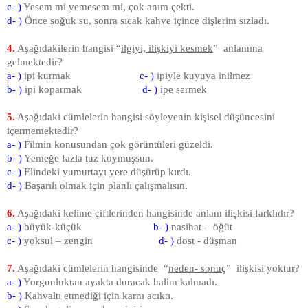
c- )
Yesem mi yemesem mi, çok anım çekti.
d- )
Önce soğuk su, sonra sıcak kahve içince dişlerim sızladı.
4.
Aşağıdakilerin hangisi “
ilgiyi, ilişkiyi kesmek
” anlamına
gelmektedir?
a- )
ipi kurmak
c- )
ipiyle kuyuya inilmez
b- )
ipi koparmak
d- )
ipe sermek
5.
Aşağıdaki cümlelerin hangisi söyleyenin kişisel düşüncesini
içermemektedir
?
a- )
Filmin konusundan çok görüntüleri güzeldi.
b- )
Yemeğe fazla tuz koymuşsun.
c- )
Elindeki yumurtayı yere düşürüp kırdı.
d- )
Başarılı olmak için planlı çalışmalısın.
6.
Aşağıdaki kelime çiftlerinden hangisinde anlam ilişkisi farklıdır?
a- )
büyük-küçük
b- )
nasihat - öğüt
c- )
yoksul – zengin
d- )
dost - düşman
7.
Aşağıdaki cümlelerin hangisinde “
neden- sonuç
” ilişkisi yoktur?
a- )
Yorgunluktan ayakta duracak halim kalmadı.
b- )
Kahvaltı etmediği için karnı acıktı.