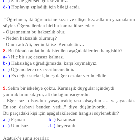
c- )
Sen de gelirsen çok seviniriz.
d- )
Hoplayıp zıpladığı için bileği acıdı.
“Öğretmen, iki öğrencisine kızar ve ellişer kez adlarını yazmalarını
söyler. Öğrencilerden biri bu karara itiraz eder:
- Öğretmenim bu haksızlık olur.
- Neden haksızlık olurmuş?
- Onun adı Ali, benimki ise Kemalettin…
8.
Bu fıkrada anlatılmak istenilen aşağıdakilerden hangisidir?
a- )
Hiç bir suç cezasız kalmaz.
b- )
Haksızlığa uğradığımızda, karşı koymalıyız.
c- )
Öğrencilere ceza verilmemelidir.
d- )
Eş değer suçlar için eş değer cezalar verilmelidir.
9.
Selim bir iskeleye çöktü. Karmaşık duygular içindeydi;
yumruklarını sıkıyor, alt dudağını ısırıyordu.
-“Eğer razı olsaydım yaşayacaktı; razı olsaydım …. yaşayacaktı.
En son darbeyi benden yedi..” diye düşünüyordu.
Bu parçadaki kişi için aşağıdakilerden hangisi söylenebilir?
a- )
Pişman
b- )
Karamsar
c- )
Umutsuz
d- )
heyecanlı
Atatürk’e şunu sorarlar: