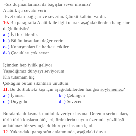
-Siz düşmanlarınızı da bağışlar sever misiniz?
Atatürk şu cevabı verir:
-Evet onları bağışlar ve severim. Çünkü kalbim vardır.
10.
Bu paragrafta Atatürk ile ilgili olarak aşağıdakilerden hangisine
değinilmiştir?
a- )
İyi bir liderdir.
b- )
Bütün insanlara değer verir.
c- )
Konuşmaları ile herkesi etkiler.
d- )
Çocukları çok sever.
İçimden hep iyilik geliyor
Yaşadığımız dünyayı seviyorum
Kin tutamam hiç
Çektiğim bütün sıkıntıları unuttum.
11.
Bu dörtlükteki kişi için aşağıdakilerden hangisi
söylenemez
?
a- )
İyimser
b- )
Çekingen
c- )
Duygulu
d- )
Sevecen
Buralarda dolaşmak mutluluk veriyor insana. Derenin serin suları,
türlü türlü kuşların ötüşleri, ördeklerin suyun üzerinde yüzülüşü
anlatılmaz bir sevinçle dolduruyor insanın içini.
12.
Yukarıdaki paragrafın anlatımında, aşağıdaki duyu