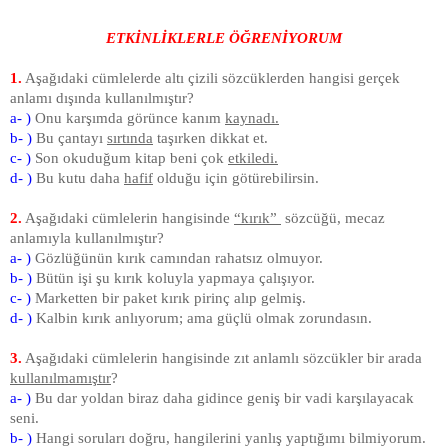
ETKİNLİKLERLE ÖĞRENİYORUM
1.
Aşağıdaki cümlelerde altı çizili sözcüklerden hangisi gerçek
anlamı dışında kullanılmıştır?
a- )
Onu karşımda görünce kanım
kaynadı.
b- )
Bu çantayı
sırtında
taşırken dikkat et.
c- )
Son okuduğum kitap beni çok
etkiledi.
d- )
Bu kutu daha
hafif
olduğu için götürebilirsin.
2.
Aşağıdaki cümlelerin hangisinde
“kırık”
sözcüğü, mecaz
anlamıyla kullanılmıştır?
a- )
Gözlüğünün kırık camından rahatsız olmuyor.
b- )
Bütün işi şu kırık koluyla yapmaya çalışıyor.
c- )
Marketten bir paket kırık pirinç alıp gelmiş.
d- )
Kalbin kırık anlıyorum; ama güçlü olmak zorundasın.
3.
Aşağıdaki cümlelerin hangisinde zıt anlamlı sözcükler bir arada
kullanılmamıştır
?
a- )
Bu dar yoldan biraz daha gidince geniş bir vadi karşılayacak
seni.
b- )
Hangi soruları doğru, hangilerini yanlış yaptığımı bilmiyorum.