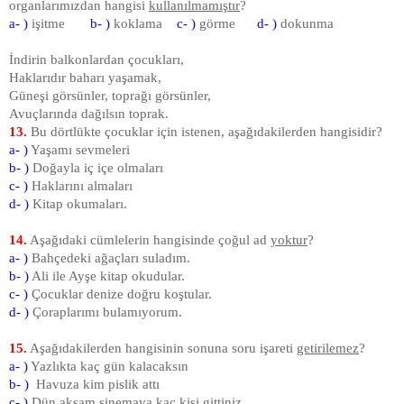
organlarımızdan hangisi
kullanılmamıştır
?
a- )
işitme
b- )
koklama
c- )
görme
d- )
dokunma
İndirin balkonlardan çocukları,
Haklarıdır baharı yaşamak,
Güneşi görsünler, toprağı görsünler,
Avuçlarında dağılsın toprak.
13.
Bu dörtlükte çocuklar için istenen, aşağıdakilerden hangisidir?
a- )
Yaşamı sevmeleri
b- )
Doğayla iç içe olmaları
c- )
Haklarını almaları
d- )
Kitap okumaları.
14.
Aşağıdaki cümlelerin hangisinde çoğul ad
yoktur
?
a- )
Bahçedeki ağaçları suladım.
b- )
Ali ile Ayşe kitap okudular.
c- )
Çocuklar denize doğru koştular.
d- )
Çoraplarımı bulamıyorum.
15.
Aşağıdakilerden hangisinin sonuna soru işareti
getirilemez
?
a- )
Yazlıkta kaç gün kalacaksın
b- )
Havuza kim pislik attı
c- )
Dün akşam sinemaya kaç kişi gittiniz