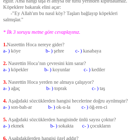
eğilir. Ama hangi taşa el attıysa bir türlü yerinden kıpırdatamaz.
Köpeklere bakarak elini açar:
-"Ey Allah'ım bu nasıl köy? Taşları bağlayıp köpekleri
salmışlar."
* İlk 3 soruyu metne göre cevaplayınız.
1.
Nasrettin Hoca nereye gider?
a- )
köye
b- )
şehre
c- )
kasabaya
2
.
Nasrettin Hoca’nın çevresini kim sarar?
a- )
köpekler
b- )
koyunlar
c- )
kediler
3.
Nasrettin Hoca yerden ne almaya çalışıyor?
a- )
ağaç
b- )
toprak
c- )
taş
4.
Aşağıdaki sözcüklerden hangisi hecelerine doğru ayrılmıştır?
a- )
son-bah-ar
b- )
ok-u-la
c- )
öğ-ren-ci
5.
Aşağıdaki sözcüklerden hangisinde ünlü sayısı çoktur?
a- )
ekmek
b- )
sokakta
c- )
çocukların
6.
Aşağıdakilerden hangisi özel addır?