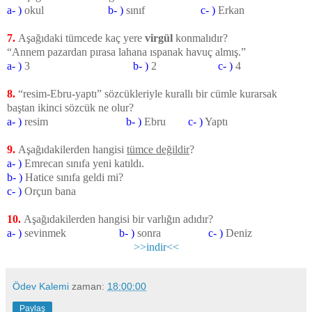
a- )
okul
b- )
sınıf
c- )
Erkan
7.
Aşağıdaki tümcede kaç yere
virgül
konmalıdır?
“Annem pazardan pırasa lahana ıspanak havuç almış.”
a- )
3
b- )
2
c- )
4
8.
“resim-Ebru-yaptı”
sözcükleriyle kurallı bir cümle kurarsak
baştan ikinci sözcük ne olur?
a- )
resim
b- )
Ebru
c- )
Yaptı
9.
Aşağıdakilerden hangisi
tümce değildir
?
a- )
Emrecan sınıfa yeni katıldı.
b- )
Hatice sınıfa geldi mi?
c- )
Orçun bana
10.
Aşağıdakilerden hangisi bir varlığın adıdır?
a- )
sevinmek
b- )
sonra
c- )
Deniz
>>indir<<
Ödev Kalemi
zaman:
18:00:00
Paylaş