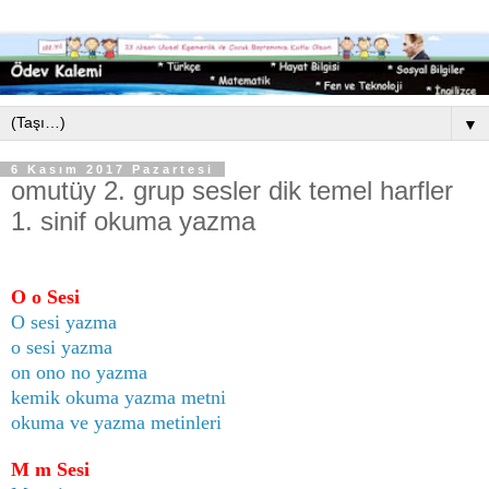
▼
6 Kasım 2017 Pazartesi
omutüy 2. grup sesler dik temel harfler
1. sinif okuma yazma
O o Sesi
O sesi yazma
o sesi yazma
on ono no yazma
kemik okuma yazma metni
okuma ve yazma metinleri
M m Sesi